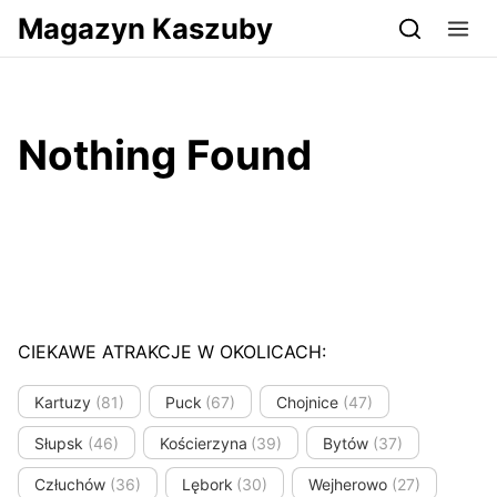
Przejdź do serwisu magazynkaszuby.pl
Magazyn Kaszuby
Nothing Found
CIEKAWE ATRAKCJE W OKOLICACH:
Kartuzy
(81)
Puck
(67)
Chojnice
(47)
Słupsk
(46)
Kościerzyna
(39)
Bytów
(37)
Człuchów
(36)
Lębork
(30)
Wejherowo
(27)