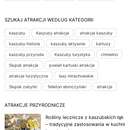
SZUKAJ ATRAKCJI WEDŁUG KATEGORII:
kaszuby
Kaszuby atrakcje
atrakcje kaszuby
kaszuby historia
kaszuby aktywnie
kartuzy
kaszuby przyroda
Kaszuby turystyka
chmielno
Słupsk atrakcje
powiat kartuski atrakcje
atrakcje turystyczne
lasy mirachowskie
Słupsk zabytki
felieton słomczyński
atrakcje
ATRAKCJE PRZYRODNICZE
Rośliny lecznicze z kaszubskich łąk
– tradycyjne zastosowania w kuchni