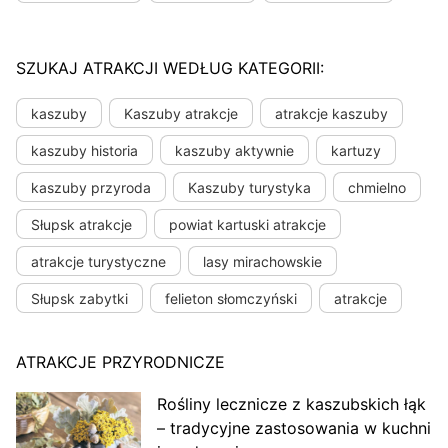
SZUKAJ ATRAKCJI WEDŁUG KATEGORII:
kaszuby
Kaszuby atrakcje
atrakcje kaszuby
kaszuby historia
kaszuby aktywnie
kartuzy
kaszuby przyroda
Kaszuby turystyka
chmielno
Słupsk atrakcje
powiat kartuski atrakcje
atrakcje turystyczne
lasy mirachowskie
Słupsk zabytki
felieton słomczyński
atrakcje
ATRAKCJE PRZYRODNICZE
Rośliny lecznicze z kaszubskich łąk
– tradycyjne zastosowania w kuchni