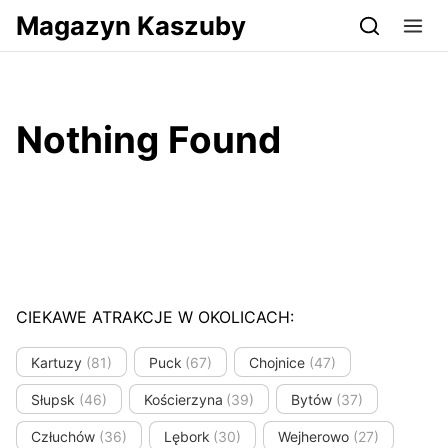
Przejdź do serwisu magazynkaszuby.pl
Magazyn Kaszuby
Nothing Found
CIEKAWE ATRAKCJE W OKOLICACH:
Kartuzy
(81)
Puck
(67)
Chojnice
(47)
Słupsk
(46)
Kościerzyna
(39)
Bytów
(37)
Człuchów
(36)
Lębork
(30)
Wejherowo
(27)