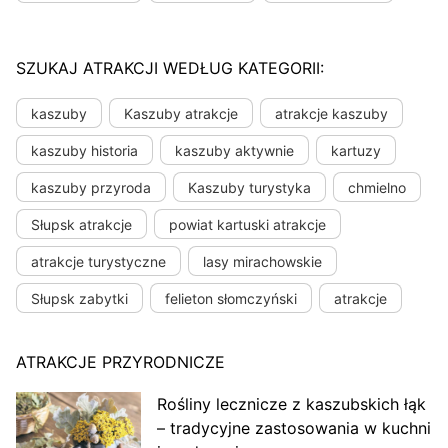
SZUKAJ ATRAKCJI WEDŁUG KATEGORII:
kaszuby
Kaszuby atrakcje
atrakcje kaszuby
kaszuby historia
kaszuby aktywnie
kartuzy
kaszuby przyroda
Kaszuby turystyka
chmielno
Słupsk atrakcje
powiat kartuski atrakcje
atrakcje turystyczne
lasy mirachowskie
Słupsk zabytki
felieton słomczyński
atrakcje
ATRAKCJE PRZYRODNICZE
Rośliny lecznicze z kaszubskich łąk
– tradycyjne zastosowania w kuchni