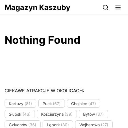
Przejdź do serwisu magazynkaszuby.pl
Magazyn Kaszuby
Nothing Found
CIEKAWE ATRAKCJE W OKOLICACH:
Kartuzy
(81)
Puck
(67)
Chojnice
(47)
Słupsk
(46)
Kościerzyna
(39)
Bytów
(37)
Człuchów
(36)
Lębork
(30)
Wejherowo
(27)