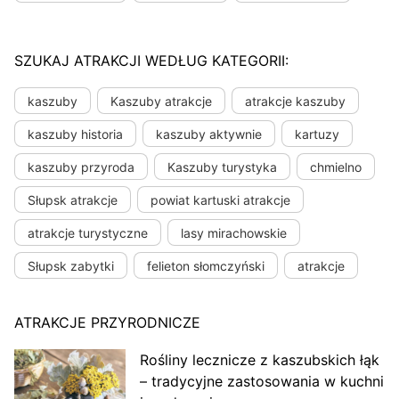
SZUKAJ ATRAKCJI WEDŁUG KATEGORII:
kaszuby
Kaszuby atrakcje
atrakcje kaszuby
kaszuby historia
kaszuby aktywnie
kartuzy
kaszuby przyroda
Kaszuby turystyka
chmielno
Słupsk atrakcje
powiat kartuski atrakcje
atrakcje turystyczne
lasy mirachowskie
Słupsk zabytki
felieton słomczyński
atrakcje
ATRAKCJE PRZYRODNICZE
Rośliny lecznicze z kaszubskich łąk
– tradycyjne zastosowania w kuchni