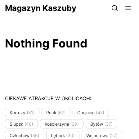
Przejdź do serwisu magazynkaszuby.pl
Magazyn Kaszuby
Nothing Found
CIEKAWE ATRAKCJE W OKOLICACH:
Kartuzy
(81)
Puck
(67)
Chojnice
(47)
Słupsk
(46)
Kościerzyna
(39)
Bytów
(37)
Człuchów
(36)
Lębork
(30)
Wejherowo
(27)