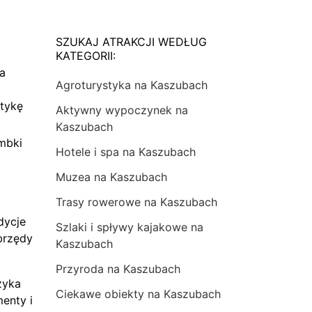
SZUKAJ ATRAKCJI WEDŁUG
KATEGORII:
na
Agroturystyka na Kaszubach
tykę
Aktywny wypoczynek na
Kaszubach
mbki
Hotele i spa na Kaszubach
Muzea na Kaszubach
Trasy rowerowe na Kaszubach
dycje
Szlaki i spływy kajakowe na
brzędy
Kaszubach
Przyroda na Kaszubach
zyka
Ciekawe obiekty na Kaszubach
menty i