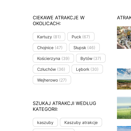
CIEKAWE ATRAKCJE W
ATRA
OKOLICACH:
Kartuzy
(81)
Puck
(67)
Chojnice
(47)
Słupsk
(46)
Kościerzyna
(39)
Bytów
(37)
Człuchów
(36)
Lębork
(30)
Wejherowo
(27)
SZUKAJ ATRAKCJI WEDŁUG
KATEGORII:
kaszuby
Kaszuby atrakcje