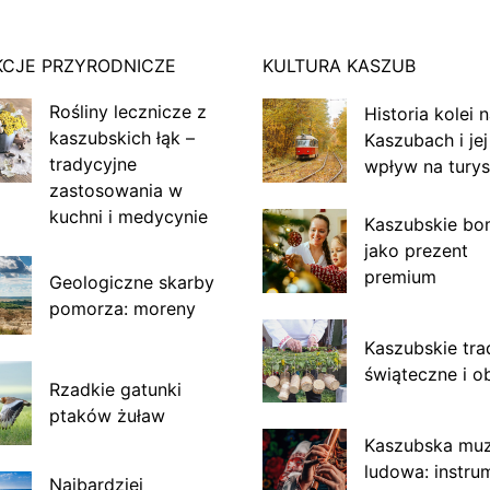
KCJE PRZYRODNICZE
KULTURA KASZUB
Rośliny lecznicze z
Historia kolei 
kaszubskich łąk –
Kaszubach i jej
tradycyjne
wpływ na turys
zastosowania w
kuchni i medycynie
Kaszubskie bo
jako prezent
premium
Geologiczne skarby
pomorza: moreny
Kaszubskie tra
świąteczne i o
Rzadkie gatunki
ptaków żuław
Kaszubska mu
ludowa: instru
Najbardziej