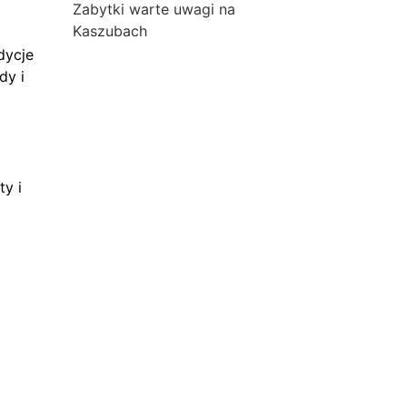
Zabytki warte uwagi na
Kaszubach
dycje
dy i
ty i