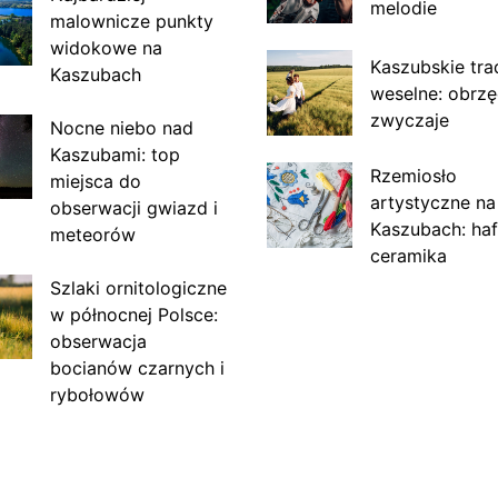
melodie
malownicze punkty
widokowe na
Kaszubskie tra
Kaszubach
weselne: obrzę
zwyczaje
Nocne niebo nad
Kaszubami: top
Rzemiosło
miejsca do
artystyczne na
obserwacji gwiazd i
Kaszubach: haf
meteorów
ceramika
Szlaki ornitologiczne
w północnej Polsce:
obserwacja
bocianów czarnych i
rybołowów