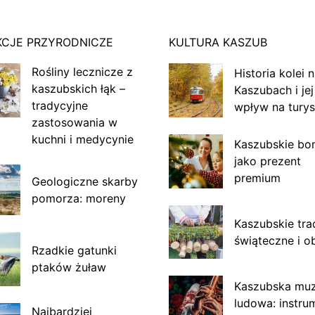
KCJE PRZYRODNICZE
KULTURA KASZUB
Rośliny lecznicze z
Historia kolei 
kaszubskich łąk –
Kaszubach i jej
tradycyjne
wpływ na turys
zastosowania w
kuchni i medycynie
Kaszubskie bo
jako prezent
premium
Geologiczne skarby
pomorza: moreny
Kaszubskie tra
świąteczne i o
Rzadkie gatunki
ptaków żuław
Kaszubska mu
ludowa: instru
Najbardziej