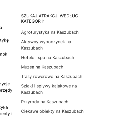
SZUKAJ ATRAKCJI WEDŁUG
KATEGORII:
na
Agroturystyka na Kaszubach
tykę
Aktywny wypoczynek na
Kaszubach
mbki
Hotele i spa na Kaszubach
Muzea na Kaszubach
Trasy rowerowe na Kaszubach
dycje
Szlaki i spływy kajakowe na
brzędy
Kaszubach
Przyroda na Kaszubach
zyka
Ciekawe obiekty na Kaszubach
menty i