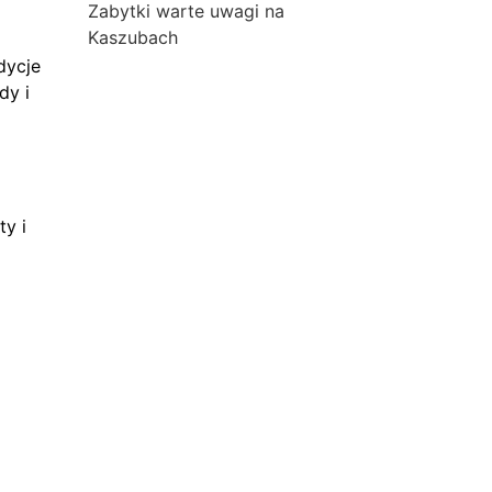
Zabytki warte uwagi na
Kaszubach
dycje
dy i
ty i