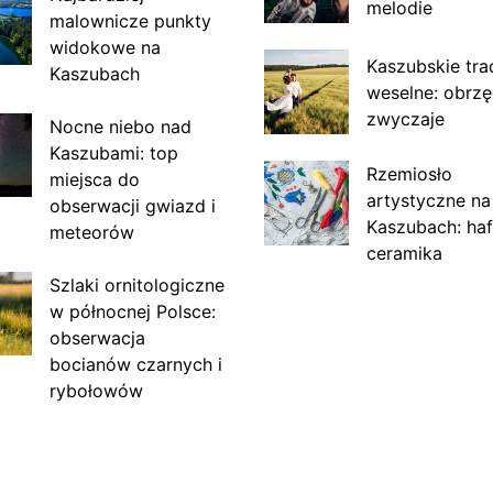
melodie
malownicze punkty
widokowe na
Kaszubskie tra
Kaszubach
weselne: obrzę
zwyczaje
Nocne niebo nad
Kaszubami: top
Rzemiosło
miejsca do
artystyczne na
obserwacji gwiazd i
Kaszubach: haf
meteorów
ceramika
Szlaki ornitologiczne
w północnej Polsce:
obserwacja
bocianów czarnych i
rybołowów