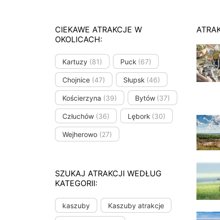
CIEKAWE ATRAKCJE W
ATRA
OKOLICACH:
Kartuzy
(81)
Puck
(67)
Chojnice
(47)
Słupsk
(46)
Kościerzyna
(39)
Bytów
(37)
Człuchów
(36)
Lębork
(30)
Wejherowo
(27)
SZUKAJ ATRAKCJI WEDŁUG
KATEGORII:
kaszuby
Kaszuby atrakcje