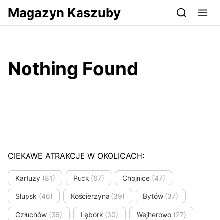
Przejdź do serwisu magazynkaszuby.pl
Magazyn Kaszuby
Nothing Found
CIEKAWE ATRAKCJE W OKOLICACH:
Kartuzy
(81)
Puck
(67)
Chojnice
(47)
Słupsk
(46)
Kościerzyna
(39)
Bytów
(37)
Człuchów
(36)
Lębork
(30)
Wejherowo
(27)