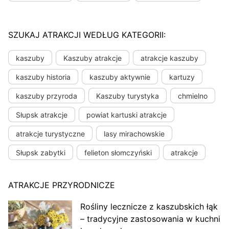
SZUKAJ ATRAKCJI WEDŁUG KATEGORII:
kaszuby
Kaszuby atrakcje
atrakcje kaszuby
kaszuby historia
kaszuby aktywnie
kartuzy
kaszuby przyroda
Kaszuby turystyka
chmielno
Słupsk atrakcje
powiat kartuski atrakcje
atrakcje turystyczne
lasy mirachowskie
Słupsk zabytki
felieton słomczyński
atrakcje
ATRAKCJE PRZYRODNICZE
Rośliny lecznicze z kaszubskich łąk
– tradycyjne zastosowania w kuchni