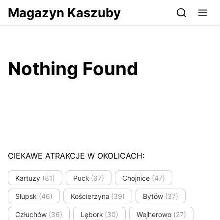
Przejdź do serwisu magazynkaszuby.pl
Magazyn Kaszuby
Nothing Found
CIEKAWE ATRAKCJE W OKOLICACH:
Kartuzy
(81)
Puck
(67)
Chojnice
(47)
Słupsk
(46)
Kościerzyna
(39)
Bytów
(37)
Człuchów
(36)
Lębork
(30)
Wejherowo
(27)