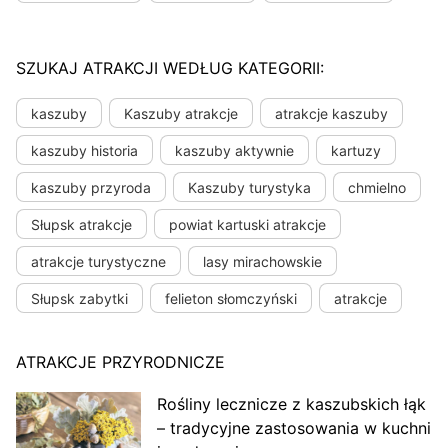
SZUKAJ ATRAKCJI WEDŁUG KATEGORII:
kaszuby
Kaszuby atrakcje
atrakcje kaszuby
kaszuby historia
kaszuby aktywnie
kartuzy
kaszuby przyroda
Kaszuby turystyka
chmielno
Słupsk atrakcje
powiat kartuski atrakcje
atrakcje turystyczne
lasy mirachowskie
Słupsk zabytki
felieton słomczyński
atrakcje
ATRAKCJE PRZYRODNICZE
Rośliny lecznicze z kaszubskich łąk
– tradycyjne zastosowania w kuchni