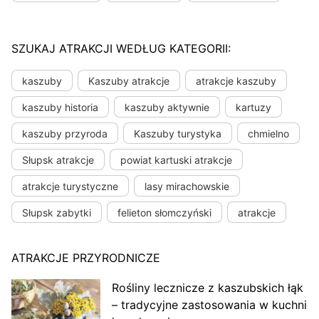
SZUKAJ ATRAKCJI WEDŁUG KATEGORII:
kaszuby
Kaszuby atrakcje
atrakcje kaszuby
kaszuby historia
kaszuby aktywnie
kartuzy
kaszuby przyroda
Kaszuby turystyka
chmielno
Słupsk atrakcje
powiat kartuski atrakcje
atrakcje turystyczne
lasy mirachowskie
Słupsk zabytki
felieton słomczyński
atrakcje
ATRAKCJE PRZYRODNICZE
Rośliny lecznicze z kaszubskich łąk
– tradycyjne zastosowania w kuchni