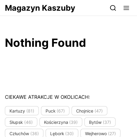
Przejdź do serwisu magazynkaszuby.pl
Magazyn Kaszuby
Nothing Found
CIEKAWE ATRAKCJE W OKOLICACH:
Kartuzy
(81)
Puck
(67)
Chojnice
(47)
Słupsk
(46)
Kościerzyna
(39)
Bytów
(37)
Człuchów
(36)
Lębork
(30)
Wejherowo
(27)