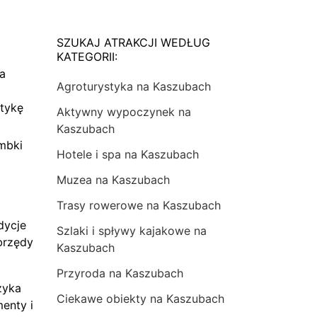
SZUKAJ ATRAKCJI WEDŁUG
KATEGORII:
na
Agroturystyka na Kaszubach
tykę
Aktywny wypoczynek na
Kaszubach
mbki
Hotele i spa na Kaszubach
Muzea na Kaszubach
Trasy rowerowe na Kaszubach
dycje
Szlaki i spływy kajakowe na
brzędy
Kaszubach
Przyroda na Kaszubach
zyka
Ciekawe obiekty na Kaszubach
menty i