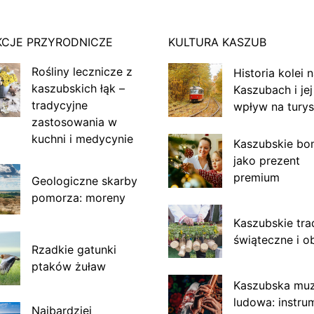
KCJE PRZYRODNICZE
KULTURA KASZUB
Rośliny lecznicze z
Historia kolei 
kaszubskich łąk –
Kaszubach i jej
tradycyjne
wpływ na turys
zastosowania w
kuchni i medycynie
Kaszubskie bo
jako prezent
premium
Geologiczne skarby
pomorza: moreny
Kaszubskie tra
świąteczne i o
Rzadkie gatunki
ptaków żuław
Kaszubska mu
ludowa: instru
Najbardziej