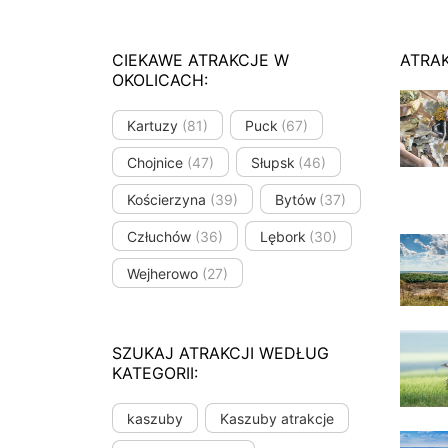
CIEKAWE ATRAKCJE W
ATRA
OKOLICACH:
Kartuzy
(81)
Puck
(67)
Chojnice
(47)
Słupsk
(46)
Kościerzyna
(39)
Bytów
(37)
Człuchów
(36)
Lębork
(30)
Wejherowo
(27)
SZUKAJ ATRAKCJI WEDŁUG
KATEGORII:
kaszuby
Kaszuby atrakcje