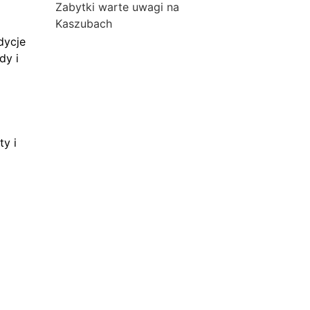
Zabytki warte uwagi na
Kaszubach
dycje
dy i
ty i