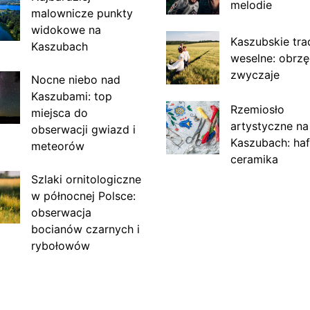
melodie
malownicze punkty
widokowe na
Kaszubskie tra
Kaszubach
weselne: obrzę
zwyczaje
Nocne niebo nad
Kaszubami: top
Rzemiosło
miejsca do
artystyczne na
obserwacji gwiazd i
Kaszubach: haf
meteorów
ceramika
Szlaki ornitologiczne
w północnej Polsce:
obserwacja
bocianów czarnych i
rybołowów