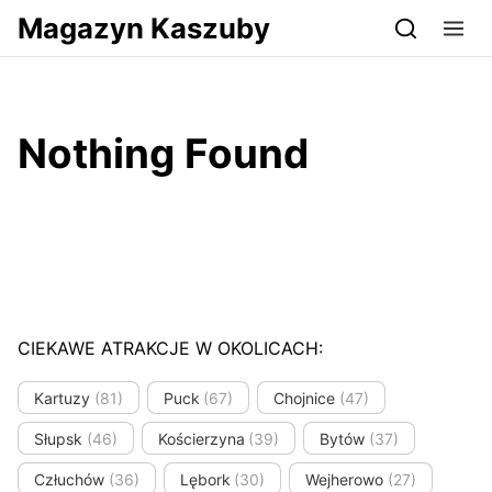
Przejdź do serwisu magazynkaszuby.pl
Magazyn Kaszuby
Nothing Found
CIEKAWE ATRAKCJE W OKOLICACH:
Kartuzy
(81)
Puck
(67)
Chojnice
(47)
Słupsk
(46)
Kościerzyna
(39)
Bytów
(37)
Człuchów
(36)
Lębork
(30)
Wejherowo
(27)