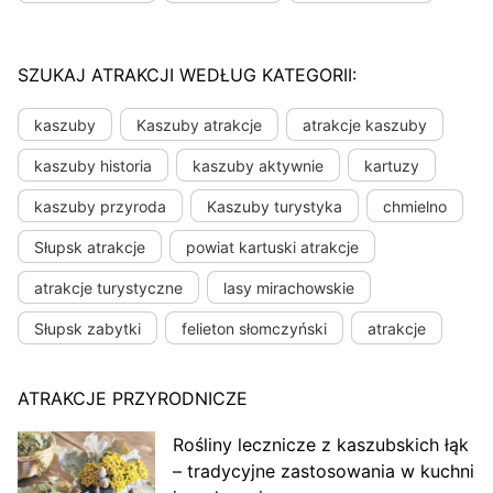
SZUKAJ ATRAKCJI WEDŁUG KATEGORII:
kaszuby
Kaszuby atrakcje
atrakcje kaszuby
kaszuby historia
kaszuby aktywnie
kartuzy
kaszuby przyroda
Kaszuby turystyka
chmielno
Słupsk atrakcje
powiat kartuski atrakcje
atrakcje turystyczne
lasy mirachowskie
Słupsk zabytki
felieton słomczyński
atrakcje
ATRAKCJE PRZYRODNICZE
Rośliny lecznicze z kaszubskich łąk
– tradycyjne zastosowania w kuchni