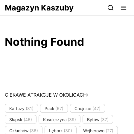
Przejdź do serwisu magazynkaszuby.pl
Magazyn Kaszuby
Nothing Found
CIEKAWE ATRAKCJE W OKOLICACH:
Kartuzy
(81)
Puck
(67)
Chojnice
(47)
Słupsk
(46)
Kościerzyna
(39)
Bytów
(37)
Człuchów
(36)
Lębork
(30)
Wejherowo
(27)