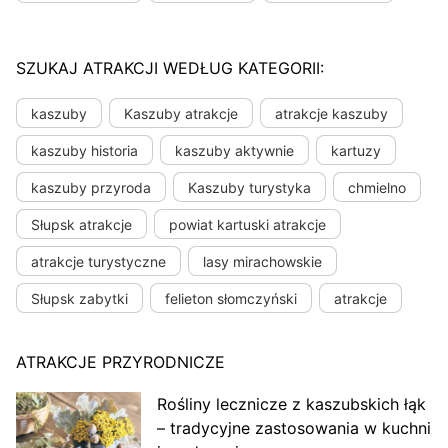
SZUKAJ ATRAKCJI WEDŁUG KATEGORII:
kaszuby
Kaszuby atrakcje
atrakcje kaszuby
kaszuby historia
kaszuby aktywnie
kartuzy
kaszuby przyroda
Kaszuby turystyka
chmielno
Słupsk atrakcje
powiat kartuski atrakcje
atrakcje turystyczne
lasy mirachowskie
Słupsk zabytki
felieton słomczyński
atrakcje
ATRAKCJE PRZYRODNICZE
Rośliny lecznicze z kaszubskich łąk
– tradycyjne zastosowania w kuchni