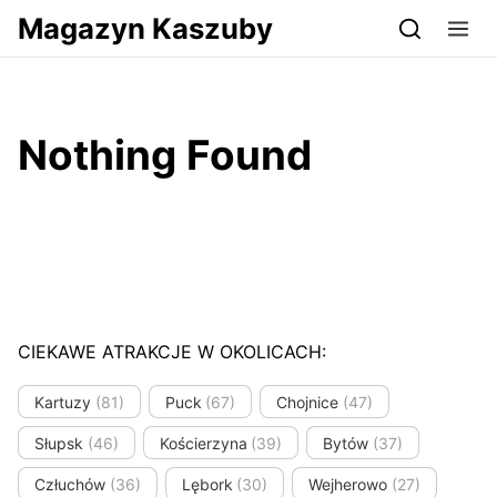
Przejdź do serwisu magazynkaszuby.pl
Magazyn Kaszuby
Nothing Found
CIEKAWE ATRAKCJE W OKOLICACH:
Kartuzy
(81)
Puck
(67)
Chojnice
(47)
Słupsk
(46)
Kościerzyna
(39)
Bytów
(37)
Człuchów
(36)
Lębork
(30)
Wejherowo
(27)