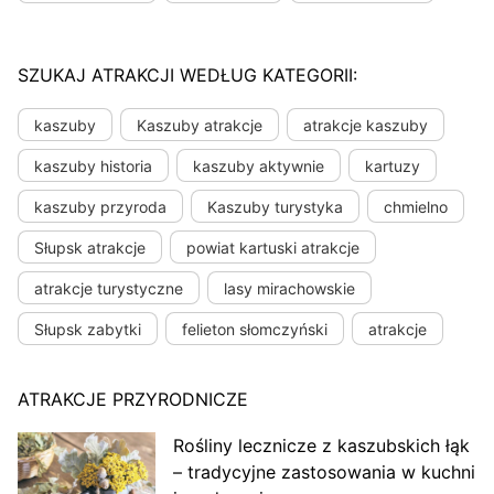
SZUKAJ ATRAKCJI WEDŁUG KATEGORII:
kaszuby
Kaszuby atrakcje
atrakcje kaszuby
kaszuby historia
kaszuby aktywnie
kartuzy
kaszuby przyroda
Kaszuby turystyka
chmielno
Słupsk atrakcje
powiat kartuski atrakcje
atrakcje turystyczne
lasy mirachowskie
Słupsk zabytki
felieton słomczyński
atrakcje
ATRAKCJE PRZYRODNICZE
Rośliny lecznicze z kaszubskich łąk
– tradycyjne zastosowania w kuchni