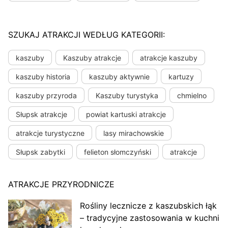
SZUKAJ ATRAKCJI WEDŁUG KATEGORII:
kaszuby
Kaszuby atrakcje
atrakcje kaszuby
kaszuby historia
kaszuby aktywnie
kartuzy
kaszuby przyroda
Kaszuby turystyka
chmielno
Słupsk atrakcje
powiat kartuski atrakcje
atrakcje turystyczne
lasy mirachowskie
Słupsk zabytki
felieton słomczyński
atrakcje
ATRAKCJE PRZYRODNICZE
Rośliny lecznicze z kaszubskich łąk
– tradycyjne zastosowania w kuchni