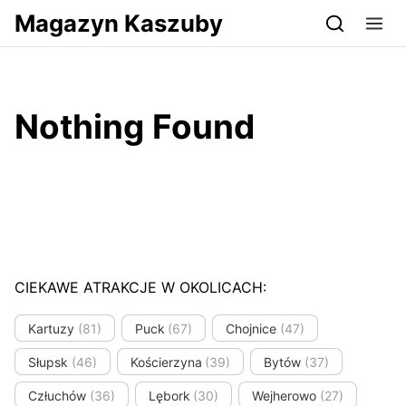
Przejdź do serwisu magazynkaszuby.pl
Magazyn Kaszuby
Nothing Found
CIEKAWE ATRAKCJE W OKOLICACH:
Kartuzy
(81)
Puck
(67)
Chojnice
(47)
Słupsk
(46)
Kościerzyna
(39)
Bytów
(37)
Człuchów
(36)
Lębork
(30)
Wejherowo
(27)