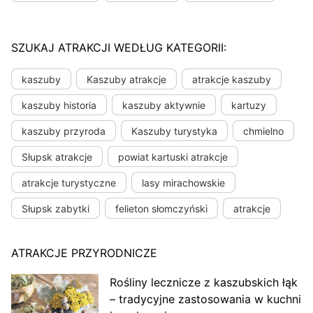
SZUKAJ ATRAKCJI WEDŁUG KATEGORII:
kaszuby
Kaszuby atrakcje
atrakcje kaszuby
kaszuby historia
kaszuby aktywnie
kartuzy
kaszuby przyroda
Kaszuby turystyka
chmielno
Słupsk atrakcje
powiat kartuski atrakcje
atrakcje turystyczne
lasy mirachowskie
Słupsk zabytki
felieton słomczyński
atrakcje
ATRAKCJE PRZYRODNICZE
Rośliny lecznicze z kaszubskich łąk
– tradycyjne zastosowania w kuchni