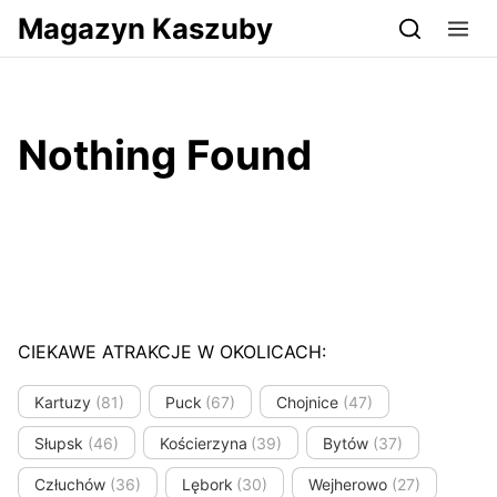
Przejdź do serwisu magazynkaszuby.pl
Magazyn Kaszuby
Nothing Found
CIEKAWE ATRAKCJE W OKOLICACH:
Kartuzy
(81)
Puck
(67)
Chojnice
(47)
Słupsk
(46)
Kościerzyna
(39)
Bytów
(37)
Człuchów
(36)
Lębork
(30)
Wejherowo
(27)