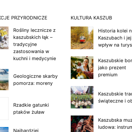
KCJE PRZYRODNICZE
KULTURA KASZUB
Rośliny lecznicze z
Historia kolei 
kaszubskich łąk –
Kaszubach i jej
tradycyjne
wpływ na turys
zastosowania w
kuchni i medycynie
Kaszubskie bo
jako prezent
premium
Geologiczne skarby
pomorza: moreny
Kaszubskie tra
świąteczne i o
Rzadkie gatunki
ptaków żuław
Kaszubska mu
ludowa: instru
Najbardziej