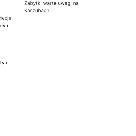
Zabytki warte uwagi na
Kaszubach
dycje
dy i
ty i