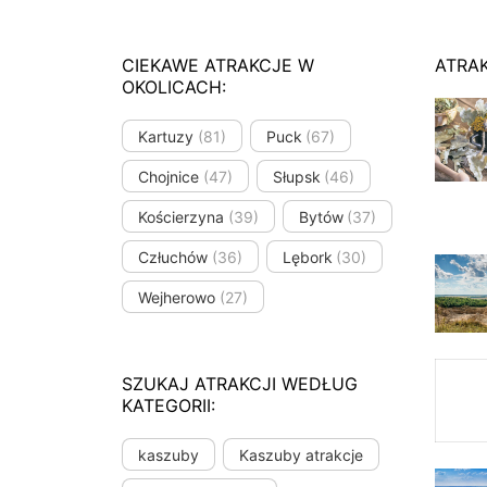
CIEKAWE ATRAKCJE W
ATRA
OKOLICACH:
Kartuzy
(81)
Puck
(67)
Chojnice
(47)
Słupsk
(46)
Kościerzyna
(39)
Bytów
(37)
Człuchów
(36)
Lębork
(30)
Wejherowo
(27)
SZUKAJ ATRAKCJI WEDŁUG
KATEGORII:
kaszuby
Kaszuby atrakcje