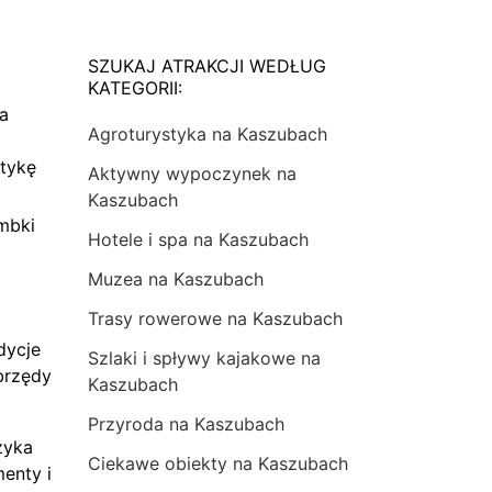
SZUKAJ ATRAKCJI WEDŁUG
KATEGORII:
na
Agroturystyka na Kaszubach
tykę
Aktywny wypoczynek na
Kaszubach
mbki
Hotele i spa na Kaszubach
Muzea na Kaszubach
Trasy rowerowe na Kaszubach
dycje
Szlaki i spływy kajakowe na
brzędy
Kaszubach
Przyroda na Kaszubach
zyka
Ciekawe obiekty na Kaszubach
menty i