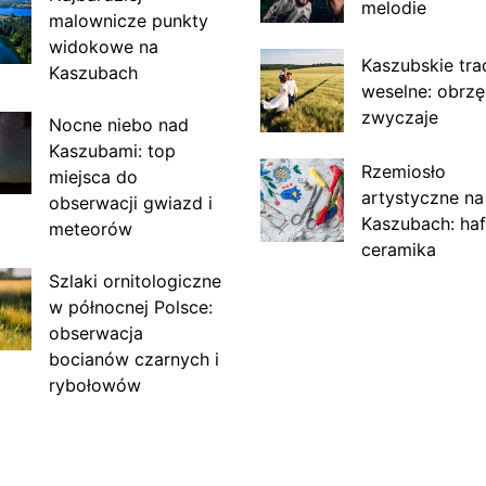
melodie
malownicze punkty
widokowe na
Kaszubskie tra
Kaszubach
weselne: obrzę
zwyczaje
Nocne niebo nad
Kaszubami: top
Rzemiosło
miejsca do
artystyczne na
obserwacji gwiazd i
Kaszubach: haf
meteorów
ceramika
Szlaki ornitologiczne
w północnej Polsce:
obserwacja
bocianów czarnych i
rybołowów