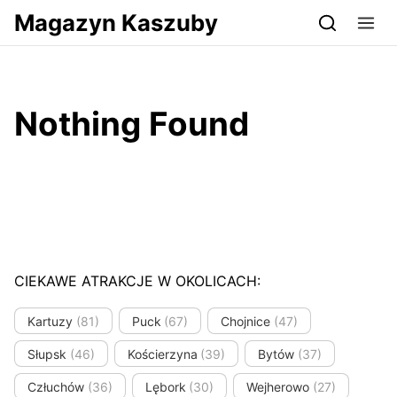
Przejdź do serwisu magazynkaszuby.pl
Magazyn Kaszuby
Nothing Found
CIEKAWE ATRAKCJE W OKOLICACH:
Kartuzy
(81)
Puck
(67)
Chojnice
(47)
Słupsk
(46)
Kościerzyna
(39)
Bytów
(37)
Człuchów
(36)
Lębork
(30)
Wejherowo
(27)