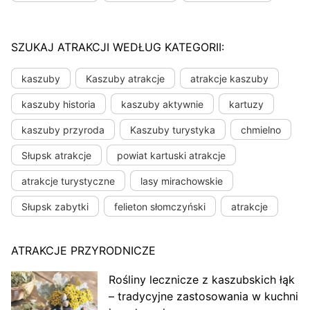
SZUKAJ ATRAKCJI WEDŁUG KATEGORII:
kaszuby
Kaszuby atrakcje
atrakcje kaszuby
kaszuby historia
kaszuby aktywnie
kartuzy
kaszuby przyroda
Kaszuby turystyka
chmielno
Słupsk atrakcje
powiat kartuski atrakcje
atrakcje turystyczne
lasy mirachowskie
Słupsk zabytki
felieton słomczyński
atrakcje
ATRAKCJE PRZYRODNICZE
Rośliny lecznicze z kaszubskich łąk
– tradycyjne zastosowania w kuchni