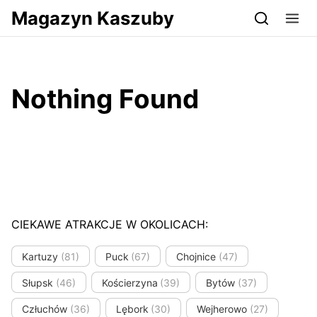
Przejdź do serwisu magazynkaszuby.pl
Magazyn Kaszuby
Nothing Found
CIEKAWE ATRAKCJE W OKOLICACH:
Kartuzy
(81)
Puck
(67)
Chojnice
(47)
Słupsk
(46)
Kościerzyna
(39)
Bytów
(37)
Człuchów
(36)
Lębork
(30)
Wejherowo
(27)