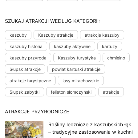
SZUKAJ ATRAKCJI WEDŁUG KATEGORII:
kaszuby
Kaszuby atrakcje
atrakcje kaszuby
kaszuby historia
kaszuby aktywnie
kartuzy
kaszuby przyroda
Kaszuby turystyka
chmielno
Słupsk atrakcje
powiat kartuski atrakcje
atrakcje turystyczne
lasy mirachowskie
Słupsk zabytki
felieton słomczyński
atrakcje
ATRAKCJE PRZYRODNICZE
Rośliny lecznicze z kaszubskich łąk
– tradycyjne zastosowania w kuchni