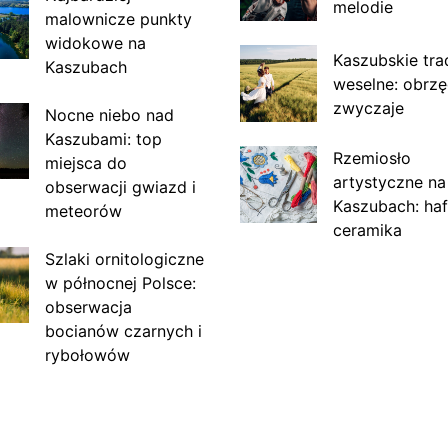
melodie
malownicze punkty
widokowe na
Kaszubskie tra
Kaszubach
weselne: obrzę
zwyczaje
Nocne niebo nad
Kaszubami: top
Rzemiosło
miejsca do
artystyczne na
obserwacji gwiazd i
Kaszubach: haf
meteorów
ceramika
Szlaki ornitologiczne
w północnej Polsce:
obserwacja
bocianów czarnych i
rybołowów