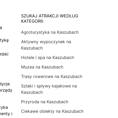
SZUKAJ ATRAKCJI WEDŁUG
KATEGORII:
na
Agroturystyka na Kaszubach
tykę
Aktywny wypoczynek na
Kaszubach
mbki
Hotele i spa na Kaszubach
Muzea na Kaszubach
Trasy rowerowe na Kaszubach
dycje
Szlaki i spływy kajakowe na
brzędy
Kaszubach
Przyroda na Kaszubach
zyka
Ciekawe obiekty na Kaszubach
menty i