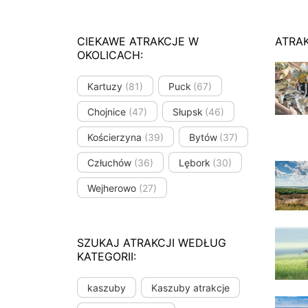
CIEKAWE ATRAKCJE W
ATRA
OKOLICACH:
Kartuzy
(81)
Puck
(67)
Chojnice
(47)
Słupsk
(46)
Kościerzyna
(39)
Bytów
(37)
Człuchów
(36)
Lębork
(30)
Wejherowo
(27)
SZUKAJ ATRAKCJI WEDŁUG
KATEGORII:
kaszuby
Kaszuby atrakcje