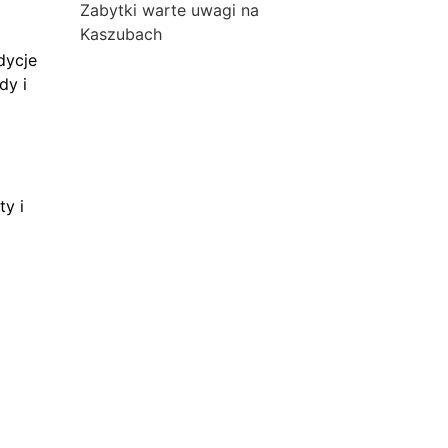
Zabytki warte uwagi na
Kaszubach
dycje
dy i
ty i