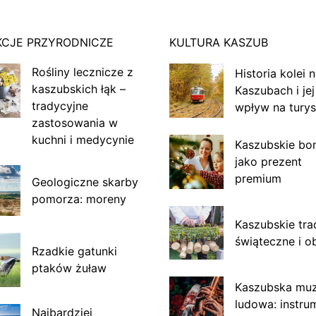
KCJE PRZYRODNICZE
KULTURA KASZUB
Rośliny lecznicze z
Historia kolei 
kaszubskich łąk –
Kaszubach i jej
tradycyjne
wpływ na turys
zastosowania w
kuchni i medycynie
Kaszubskie bo
jako prezent
premium
Geologiczne skarby
pomorza: moreny
Kaszubskie tra
świąteczne i o
Rzadkie gatunki
ptaków żuław
Kaszubska mu
ludowa: instru
Najbardziej