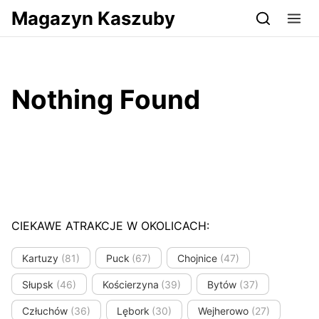
Przejdź do serwisu magazynkaszuby.pl
Magazyn Kaszuby
Nothing Found
CIEKAWE ATRAKCJE W OKOLICACH:
Kartuzy
(81)
Puck
(67)
Chojnice
(47)
Słupsk
(46)
Kościerzyna
(39)
Bytów
(37)
Człuchów
(36)
Lębork
(30)
Wejherowo
(27)