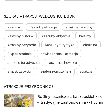
SZUKAJ ATRAKCJI WEDŁUG KATEGORII:
kaszuby
Kaszuby atrakcje
atrakcje kaszuby
kaszuby historia
kaszuby aktywnie
kartuzy
kaszuby przyroda
Kaszuby turystyka
chmielno
Słupsk atrakcje
powiat kartuski atrakcje
atrakcje turystyczne
lasy mirachowskie
Słupsk zabytki
felieton słomczyński
atrakcje
ATRAKCJE PRZYRODNICZE
Rośliny lecznicze z kaszubskich łąk
– tradycyjne zastosowania w kuchni