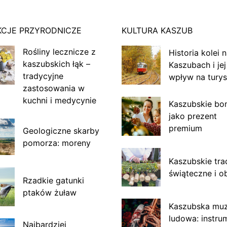
KCJE PRZYRODNICZE
KULTURA KASZUB
Rośliny lecznicze z
Historia kolei 
kaszubskich łąk –
Kaszubach i jej
tradycyjne
wpływ na turys
zastosowania w
kuchni i medycynie
Kaszubskie bo
jako prezent
premium
Geologiczne skarby
pomorza: moreny
Kaszubskie tra
świąteczne i o
Rzadkie gatunki
ptaków żuław
Kaszubska mu
ludowa: instru
Najbardziej