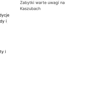
Zabytki warte uwagi na
Kaszubach
dycje
dy i
ty i