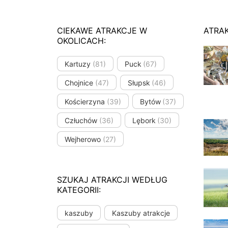
CIEKAWE ATRAKCJE W
ATRA
OKOLICACH:
Kartuzy
(81)
Puck
(67)
Chojnice
(47)
Słupsk
(46)
Kościerzyna
(39)
Bytów
(37)
Człuchów
(36)
Lębork
(30)
Wejherowo
(27)
SZUKAJ ATRAKCJI WEDŁUG
KATEGORII:
kaszuby
Kaszuby atrakcje