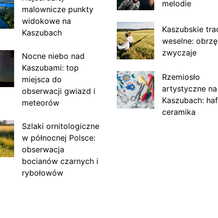
melodie
malownicze punkty
widokowe na
Kaszubskie tra
Kaszubach
weselne: obrzę
zwyczaje
Nocne niebo nad
Kaszubami: top
Rzemiosło
miejsca do
artystyczne na
obserwacji gwiazd i
Kaszubach: haf
meteorów
ceramika
Szlaki ornitologiczne
w północnej Polsce:
obserwacja
bocianów czarnych i
rybołowów