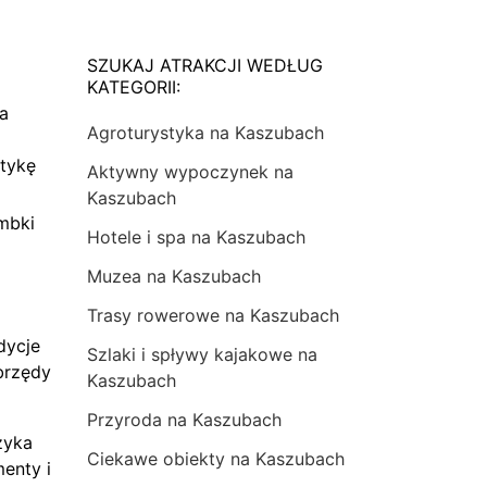
SZUKAJ ATRAKCJI WEDŁUG
KATEGORII:
na
Agroturystyka na Kaszubach
tykę
Aktywny wypoczynek na
Kaszubach
mbki
Hotele i spa na Kaszubach
Muzea na Kaszubach
Trasy rowerowe na Kaszubach
dycje
Szlaki i spływy kajakowe na
brzędy
Kaszubach
Przyroda na Kaszubach
zyka
Ciekawe obiekty na Kaszubach
menty i