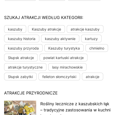
SZUKAJ ATRAKCJI WEDŁUG KATEGORII:
kaszuby
Kaszuby atrakcje
atrakcje kaszuby
kaszuby historia
kaszuby aktywnie
kartuzy
kaszuby przyroda
Kaszuby turystyka
chmielno
Słupsk atrakcje
powiat kartuski atrakcje
atrakcje turystyczne
lasy mirachowskie
Słupsk zabytki
felieton słomczyński
atrakcje
ATRAKCJE PRZYRODNICZE
Rośliny lecznicze z kaszubskich łąk
– tradycyjne zastosowania w kuchni