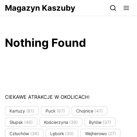
Przejdź do serwisu magazynkaszuby.pl
Magazyn Kaszuby
Nothing Found
CIEKAWE ATRAKCJE W OKOLICACH:
Kartuzy
(81)
Puck
(67)
Chojnice
(47)
Słupsk
(46)
Kościerzyna
(39)
Bytów
(37)
Człuchów
(36)
Lębork
(30)
Wejherowo
(27)