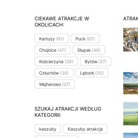
CIEKAWE ATRAKCJE W
ATRA
OKOLICACH:
Kartuzy
(81)
Puck
(67)
Chojnice
(47)
Słupsk
(46)
Kościerzyna
(39)
Bytów
(37)
Człuchów
(36)
Lębork
(30)
Wejherowo
(27)
SZUKAJ ATRAKCJI WEDŁUG
KATEGORII:
kaszuby
Kaszuby atrakcje