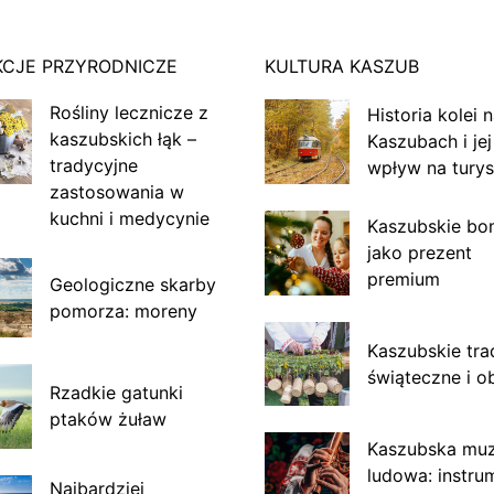
KCJE PRZYRODNICZE
KULTURA KASZUB
Rośliny lecznicze z
Historia kolei 
kaszubskich łąk –
Kaszubach i jej
tradycyjne
wpływ na turys
zastosowania w
kuchni i medycynie
Kaszubskie bo
jako prezent
premium
Geologiczne skarby
pomorza: moreny
Kaszubskie tra
świąteczne i o
Rzadkie gatunki
ptaków żuław
Kaszubska mu
ludowa: instru
Najbardziej