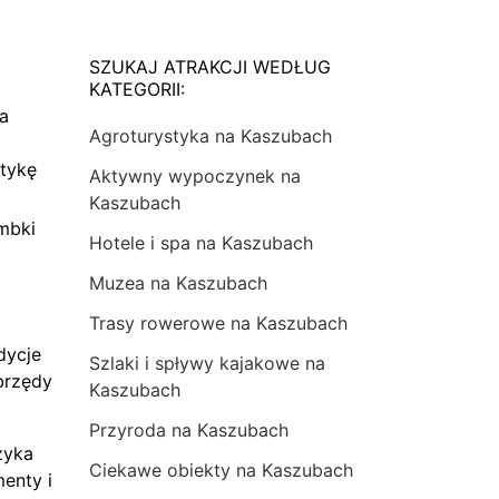
SZUKAJ ATRAKCJI WEDŁUG
KATEGORII:
na
Agroturystyka na Kaszubach
tykę
Aktywny wypoczynek na
Kaszubach
mbki
Hotele i spa na Kaszubach
Muzea na Kaszubach
Trasy rowerowe na Kaszubach
dycje
Szlaki i spływy kajakowe na
brzędy
Kaszubach
Przyroda na Kaszubach
zyka
Ciekawe obiekty na Kaszubach
menty i