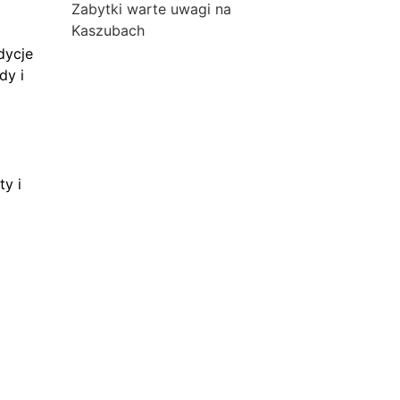
Zabytki warte uwagi na
Kaszubach
dycje
dy i
ty i