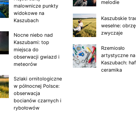
melodie
malownicze punkty
widokowe na
Kaszubskie tra
Kaszubach
weselne: obrzę
zwyczaje
Nocne niebo nad
Kaszubami: top
Rzemiosło
miejsca do
artystyczne na
obserwacji gwiazd i
Kaszubach: haf
meteorów
ceramika
Szlaki ornitologiczne
w północnej Polsce:
obserwacja
bocianów czarnych i
rybołowów