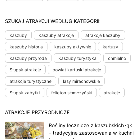
SZUKAJ ATRAKCJI WEDŁUG KATEGORII:
kaszuby
Kaszuby atrakcje
atrakcje kaszuby
kaszuby historia
kaszuby aktywnie
kartuzy
kaszuby przyroda
Kaszuby turystyka
chmielno
Słupsk atrakcje
powiat kartuski atrakcje
atrakcje turystyczne
lasy mirachowskie
Słupsk zabytki
felieton słomczyński
atrakcje
ATRAKCJE PRZYRODNICZE
Rośliny lecznicze z kaszubskich łąk
– tradycyjne zastosowania w kuchni