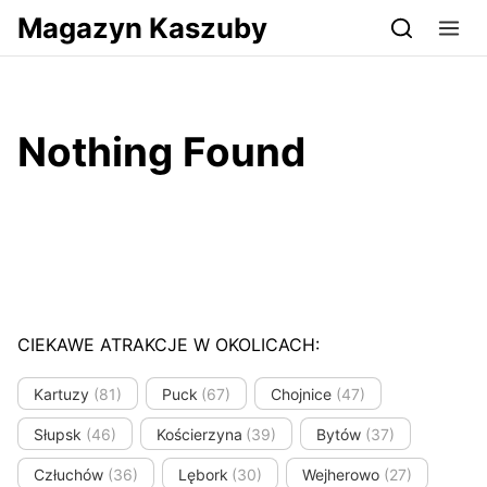
Przejdź do serwisu magazynkaszuby.pl
Magazyn Kaszuby
Nothing Found
CIEKAWE ATRAKCJE W OKOLICACH:
Kartuzy
(81)
Puck
(67)
Chojnice
(47)
Słupsk
(46)
Kościerzyna
(39)
Bytów
(37)
Człuchów
(36)
Lębork
(30)
Wejherowo
(27)