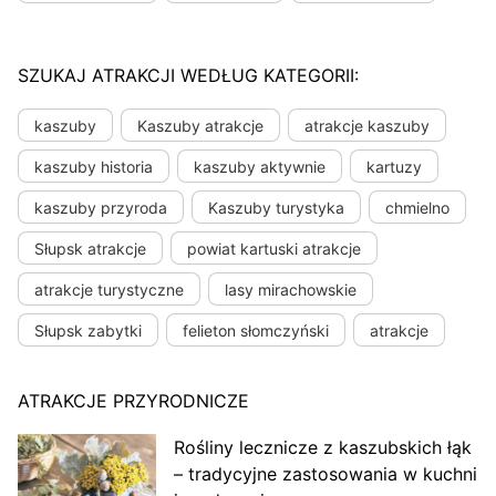
SZUKAJ ATRAKCJI WEDŁUG KATEGORII:
kaszuby
Kaszuby atrakcje
atrakcje kaszuby
kaszuby historia
kaszuby aktywnie
kartuzy
kaszuby przyroda
Kaszuby turystyka
chmielno
Słupsk atrakcje
powiat kartuski atrakcje
atrakcje turystyczne
lasy mirachowskie
Słupsk zabytki
felieton słomczyński
atrakcje
ATRAKCJE PRZYRODNICZE
Rośliny lecznicze z kaszubskich łąk
– tradycyjne zastosowania w kuchni