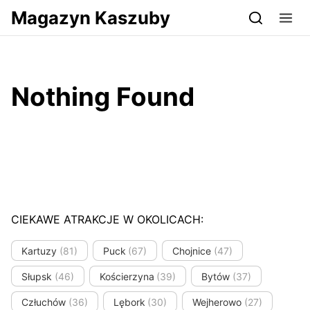
Przejdź do serwisu magazynkaszuby.pl
Magazyn Kaszuby
Nothing Found
CIEKAWE ATRAKCJE W OKOLICACH:
Kartuzy
(81)
Puck
(67)
Chojnice
(47)
Słupsk
(46)
Kościerzyna
(39)
Bytów
(37)
Człuchów
(36)
Lębork
(30)
Wejherowo
(27)