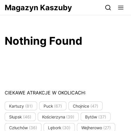
Przejdź do serwisu magazynkaszuby.pl
Magazyn Kaszuby
Nothing Found
CIEKAWE ATRAKCJE W OKOLICACH:
Kartuzy
(81)
Puck
(67)
Chojnice
(47)
Słupsk
(46)
Kościerzyna
(39)
Bytów
(37)
Człuchów
(36)
Lębork
(30)
Wejherowo
(27)