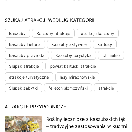
SZUKAJ ATRAKCJI WEDŁUG KATEGORII:
kaszuby
Kaszuby atrakcje
atrakcje kaszuby
kaszuby historia
kaszuby aktywnie
kartuzy
kaszuby przyroda
Kaszuby turystyka
chmielno
Słupsk atrakcje
powiat kartuski atrakcje
atrakcje turystyczne
lasy mirachowskie
Słupsk zabytki
felieton słomczyński
atrakcje
ATRAKCJE PRZYRODNICZE
Rośliny lecznicze z kaszubskich łąk
– tradycyjne zastosowania w kuchni