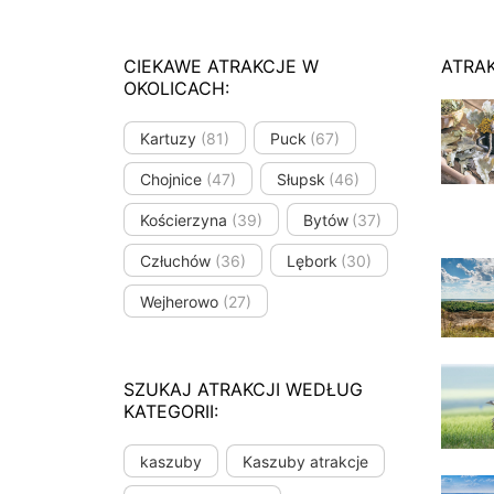
CIEKAWE ATRAKCJE W
ATRA
OKOLICACH:
Kartuzy
(81)
Puck
(67)
Chojnice
(47)
Słupsk
(46)
Kościerzyna
(39)
Bytów
(37)
Człuchów
(36)
Lębork
(30)
Wejherowo
(27)
SZUKAJ ATRAKCJI WEDŁUG
KATEGORII:
kaszuby
Kaszuby atrakcje