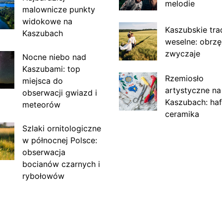
melodie
malownicze punkty
widokowe na
Kaszubskie tra
Kaszubach
weselne: obrzę
zwyczaje
Nocne niebo nad
Kaszubami: top
Rzemiosło
miejsca do
artystyczne na
obserwacji gwiazd i
Kaszubach: haf
meteorów
ceramika
Szlaki ornitologiczne
w północnej Polsce:
obserwacja
bocianów czarnych i
rybołowów