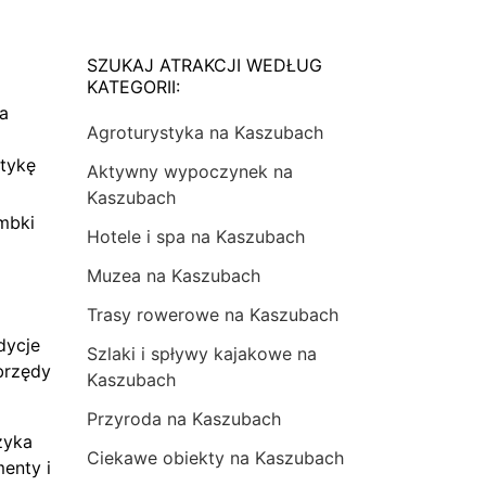
SZUKAJ ATRAKCJI WEDŁUG
KATEGORII:
na
Agroturystyka na Kaszubach
tykę
Aktywny wypoczynek na
Kaszubach
mbki
Hotele i spa na Kaszubach
Muzea na Kaszubach
Trasy rowerowe na Kaszubach
dycje
Szlaki i spływy kajakowe na
brzędy
Kaszubach
Przyroda na Kaszubach
zyka
Ciekawe obiekty na Kaszubach
menty i