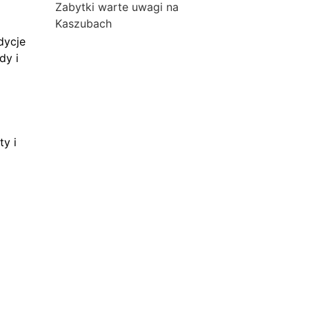
Zabytki warte uwagi na
Kaszubach
dycje
dy i
ty i