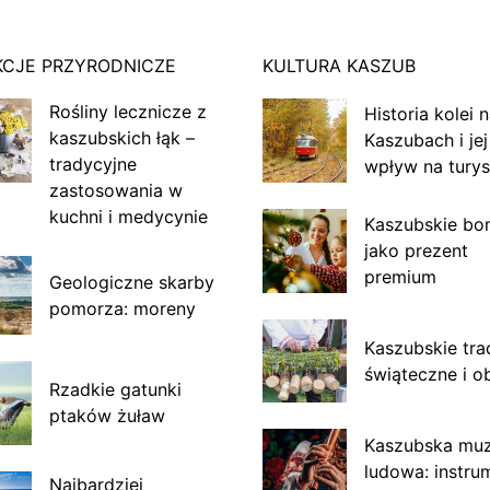
KCJE PRZYRODNICZE
KULTURA KASZUB
Rośliny lecznicze z
Historia kolei 
kaszubskich łąk –
Kaszubach i jej
tradycyjne
wpływ na turys
zastosowania w
kuchni i medycynie
Kaszubskie bo
jako prezent
premium
Geologiczne skarby
pomorza: moreny
Kaszubskie tra
świąteczne i o
Rzadkie gatunki
ptaków żuław
Kaszubska mu
ludowa: instru
Najbardziej