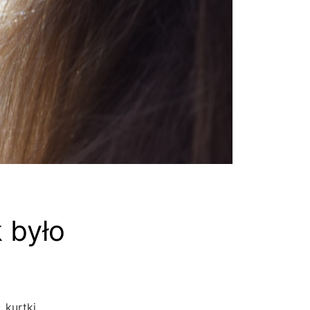
 było
 kurtki