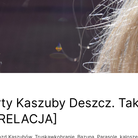
ty Kaszuby Deszcz. Tak
RELACJA]
zd Kaszubów, Truskawkobranie, Bazuna. Parasole, kalosze,