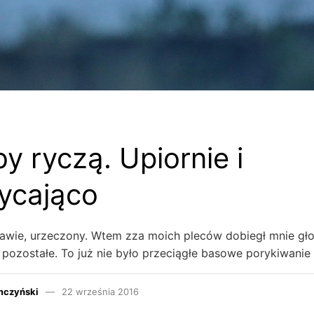
y ryczą. Upiornie i
ycająco
rawie, urzeczony. Wtem zza moich pleców dobiegł mnie gł
ż pozostałe. To już nie było przeciągłe basowe porykiwanie
mczyński
22 września 2016