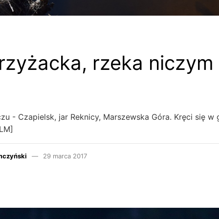
rzyżacka, rzeka niczym 
u - Czapielsk, jar Reknicy, Marszewska Góra. Kręci się w 
ILM]
mczyński
29 marca 2017