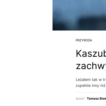
PRZYRODA
Kaszub
zachw
Leżałem tak w t
zupełnie inny ni
Autor:
Tomasz Sło