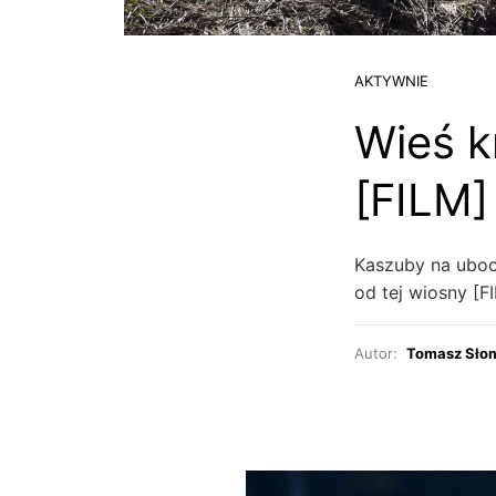
AKTYWNIE
Wieś k
[FILM]
Kaszuby na ubocz
od tej wiosny [F
Autor:
Tomasz Sło