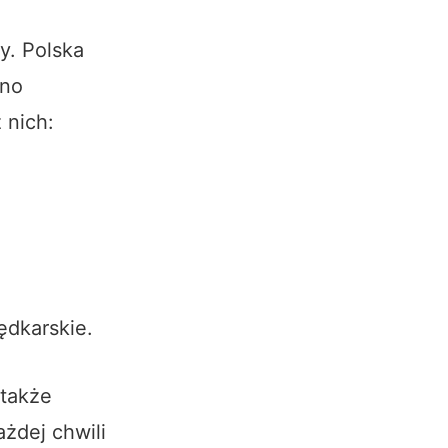
y. Polska
wno
 nich:
ędkarskie.
 także
ażdej chwili