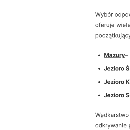
Wybór odpow
oferuje wiel
początkujący
Mazury
–
Jezioro 
Jezioro K
Jezioro S
Wędkarstwo j
odkrywanie p