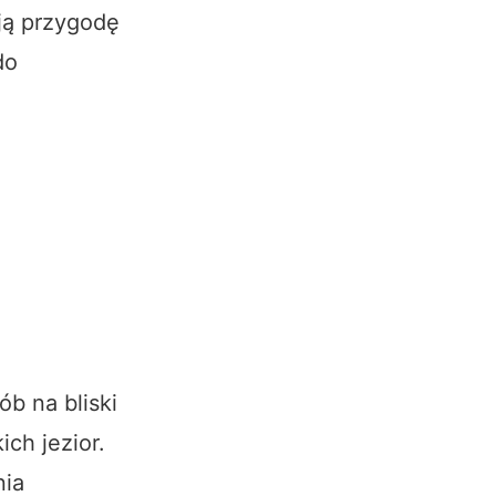
ją przygodę
do
ób na bliski
ch jezior.
nia