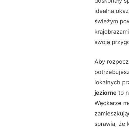
doskonały sp
idealna okaz
świeżym powi
krajobrazam
swoją przygo
Aby rozpocz
potrzebujesz
lokalnych pr
jeziorne
to n
Wędkarze mo
zamieszkują
sprawia, że