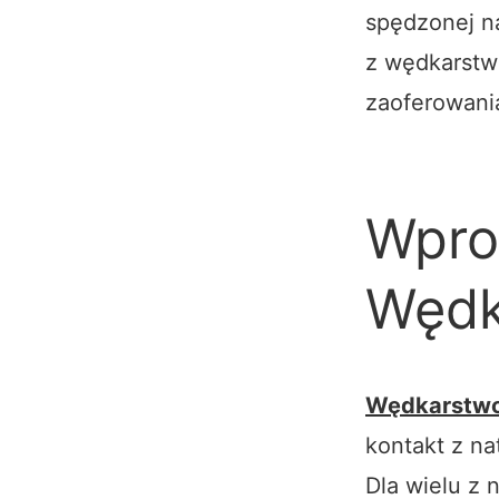
spędzonej n
z wędkarstwe
zaoferowani
Wpro
Wędk
Wędkarstwo 
kontakt z na
Dla wielu z n