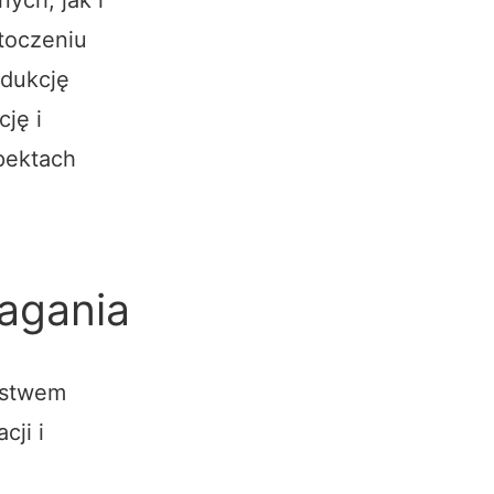
toczeniu
edukcję
ję i
pektach
agania
arstwem
cji i