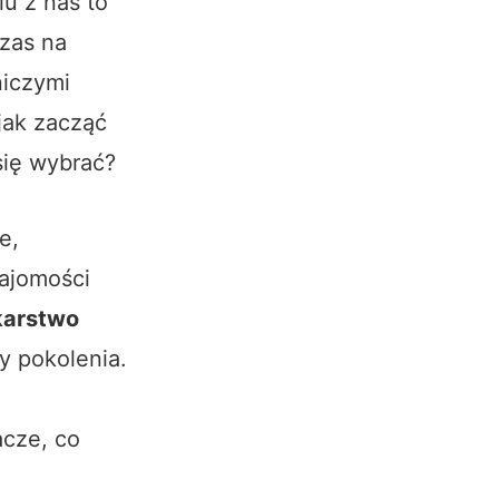
lu z nas to
czas na
niczymi
jak zacząć
się wybrać?
e,
najomości
arstwo
zy pokolenia.
cze, co