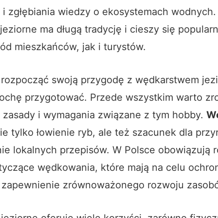
i i zgłębiania wiedzy o ekosystemach wodnych.
eziorne ma długą tradycję i cieszy się popular
d mieszkańców, jak i turystów.
z rozpocząć swoją przygodę z wędkarstwem jez
trochę przygotować. Przede wszystkim warto z
zasady i wymagania związane z tym hobby.
W
ie tylko łowienie ryb, ale też szacunek dla przy
nie lokalnych przepisów. W Polsce obowiązują 
otyczące wędkowania, które mają na celu ochro
i zapewnienie zrównoważonego rozwoju zasob
eziorne oferuje wiele korzyści, zarówno fizyczn