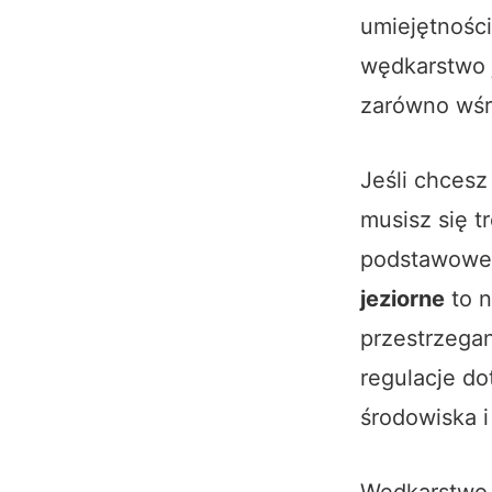
umiejętnośc
wędkarstwo j
zarówno wśró
Jeśli chces
musisz się 
podstawowe 
jeziorne
to n
przestrzega
regulacje d
środowiska 
Wędkarstwo j