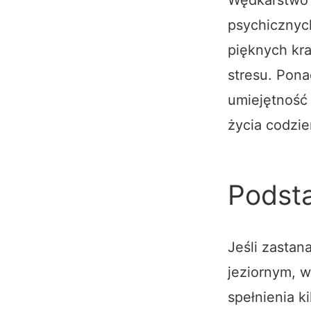
psychicznyc
pięknych kra
stresu. Pona
umiejętność
życia codzi
Podst
Jeśli zastan
jeziornym, w
spełnienia k