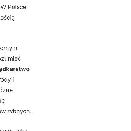
 W Polsce
nością
iornym,
rozumieć
ędkarstwo
rody i
różne
nę
ów rybnych.
ych, jak i