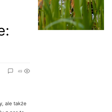
e:
49
y, ale także