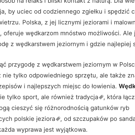
osób na relaks i bliski kontakt z naturą. Dla wie
ja, by uciec od codziennego zgiełku i spędzić 
etrzu. Polska, z jej licznymi jeziorami i malow
i, oferuje wędkarzom mnóstwo możliwości. Ale 
dę z wędkarstwem jeziornym i gdzie najlepiej 
ąć przygodę z wędkarstwem jeziornym w Polsc
 nie tylko odpowiedniego sprzętu, ale także z
zepisów i najlepszych miejsc do łowienia.
Wędk
ie tylko sport, ale również
tradycja
, która łąc
gą cieszyć się różnorodnością gatunków ryb
cych polskie
jeziora
, od szczupaków po sanda
 każda wyprawa jest wyjątkowa.