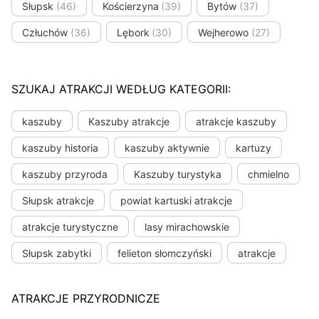
Słupsk
(46)
Kościerzyna
(39)
Bytów
(37)
Człuchów
(36)
Lębork
(30)
Wejherowo
(27)
SZUKAJ ATRAKCJI WEDŁUG KATEGORII:
kaszuby
Kaszuby atrakcje
atrakcje kaszuby
kaszuby historia
kaszuby aktywnie
kartuzy
kaszuby przyroda
Kaszuby turystyka
chmielno
Słupsk atrakcje
powiat kartuski atrakcje
atrakcje turystyczne
lasy mirachowskie
Słupsk zabytki
felieton słomczyński
atrakcje
ATRAKCJE PRZYRODNICZE