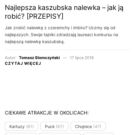
Najlepsza kaszubska nalewka – jak ją
robić? [PRZEPISY]
Jak zrobić nalewkę z czeremchy i imbiru? Uczmy się od
najlepszych. Swoje tajniki zdradzają laureaci konkursu na
najlepszą nalewkę kaszubską.
Autor:
Tomasz Słomczyński
17 lipca 2018
CZYTAJ WIĘCEJ
CIEKAWE ATRAKCJE W OKOLICACH:
Kartuzy
(81)
Puck
(67)
Chojnice
(47)