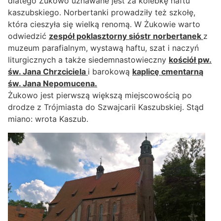
dlatego Żukowo uznawane jest za kolebkę haftu
kaszubskiego. Norbertanki prowadziły też szkołę,
która cieszyła się wielką renomą. W Żukowie warto
odwiedzić
zespół poklasztorny sióstr norbertanek
z
muzeum parafialnym, wystawą haftu, szat i naczyń
liturgicznych a także siedemnastowieczny
kościół pw.
św. Jana Chrzciciela
i barokową
kaplicę cmentarną
św. Jana Nepomucena.
Żukowo jest pierwszą większą miejscowością po
drodze z Trójmiasta do Szwajcarii Kaszubskiej. Stąd
miano: wrota Kaszub.