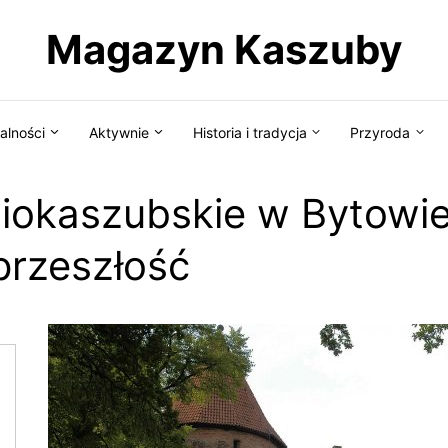
Magazyn Kaszuby
alności
Aktywnie
Historia i tradycja
Przyroda
okaszubskie w Bytowie
przeszłość