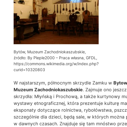
Bytów, Muzeum Zachodniokaszubskie,
źródło: By Pleple2000 – Praca własna, GFDL,
https://commons.wikimedia.org/w/index.php?
curid=10320803
W najstarszym, północnym skrzydle Zamku w
Bytow
Muzeum Zachodniokaszubskie
. Zajmuje ono jeszcz
skrzydła: Młyńską i Prochową, a także kurtynowy m
wystawy etnograficznej, która prezentuje kulturę m
eksponaty dotyczące rolnictwa, rybołówstwa, pszczel
szczególnie dla dzieci, będą sale, w których możn
w dawnych czasach. Znajduje się tam mnóstwo przed