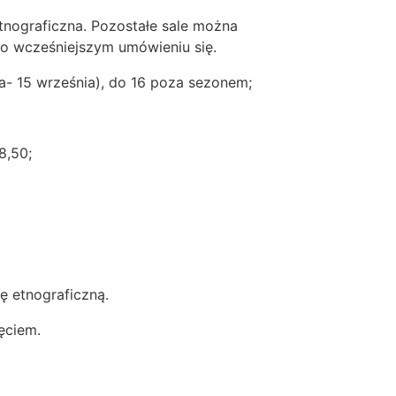
etnograficzna. Pozostałe sale można
po wcześniejszym umówieniu się.
a- 15 września), do 16 poza sezonem;
8,50;
)
ę etnograficzną.
ęciem.