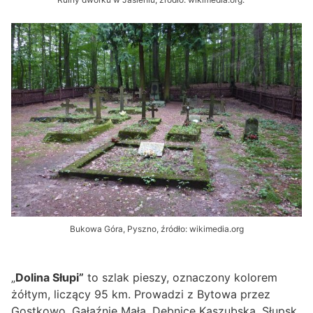
Bukowa Góra, Pyszno, źródło: wikimedia.org
„
Dolina Słupi”
to szlak pieszy, oznaczony kolorem
żółtym, liczący 95 km. Prowadzi z Bytowa przez
Gostkowo, Gałąźnię Małą, Dębnicę Kaszubską, Słupsk