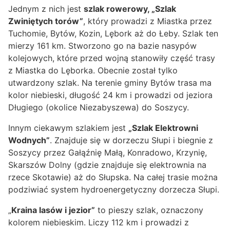
Jednym z nich jest
szlak rowerowy, „Szlak
Zwiniętych torów”
, który prowadzi z Miastka przez
Tuchomie, Bytów, Kozin, Lębork aż do Łeby. Szlak ten
mierzy 161 km. Stworzono go na bazie nasypów
kolejowych, które przed wojną stanowiły część trasy
z Miastka do Lęborka. Obecnie został tylko
utwardzony szlak. Na terenie gminy Bytów trasa ma
kolor niebieski, długość 24 km i prowadzi od jeziora
Długiego (okolice Niezabyszewa) do Soszycy.
Innym ciekawym szlakiem jest
„Szlak Elektrowni
Wodnych”
. Znajduje się w dorzeczu Słupi i biegnie z
Soszycy przez Gałąźnię Małą, Konradowo, Krzynię,
Skarszów Dolny (gdzie znajduje się elektrownia na
rzece Skotawie) aż do Słupska. Na całej trasie można
podziwiać system hydroenergetyczny dorzecza Słupi.
„
Kraina lasów i jezior”
to pieszy szlak, oznaczony
kolorem niebieskim. Liczy 112 km i prowadzi z