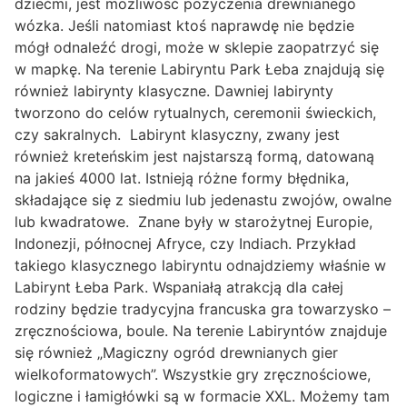
dziećmi, jest możliwość pożyczenia drewnianego
wózka. Jeśli natomiast ktoś naprawdę nie będzie
mógł odnaleźć drogi, może w sklepie zaopatrzyć się
w mapkę. Na terenie Labiryntu Park Łeba znajdują się
również labirynty klasyczne. Dawniej labirynty
tworzono do celów rytualnych, ceremonii świeckich,
czy sakralnych. Labirynt klasyczny, zwany jest
również kreteńskim jest najstarszą formą, datowaną
na jakieś 4000 lat. Istnieją różne formy błędnika,
składające się z siedmiu lub jedenastu zwojów, owalne
lub kwadratowe. Znane były w starożytnej Europie,
Indonezji, północnej Afryce, czy Indiach. Przykład
takiego klasycznego labiryntu odnajdziemy właśnie w
Labirynt Łeba Park. Wspaniałą atrakcją dla całej
rodziny będzie tradycyjna francuska gra towarzysko –
zręcznościowa, boule. Na terenie Labiryntów znajduje
się również „Magiczny ogród drewnianych gier
wielkoformatowych”. Wszystkie gry zręcznościowe,
logiczne i łamigłówki są w formacie XXL. Możemy tam