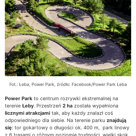
Fot.: Łeba, Power Park, źródło: Facebook/Power Park Łeba
Power Park
to centrum rozrywki ekstremalnej na
terenie
Łeby
. Przestrzeń
2 ha
została wypełniona
licznymi atrakcjami
tak, aby każdy znalazł coś
odpowiedniego dla siebie. Na terenie parku
znajdują
się
: tor gokartowy o długości ok. 400 m, park linowy
z 6 trasami o różnym poziomie trudności, wielki skok