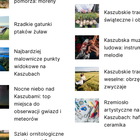
pomorza: moreny
Kaszubskie tra
świąteczne i o
Rzadkie gatunki
ptaków żuław
Kaszubska mu
ludowa: instru
Najbardziej
melodie
malownicze punkty
widokowe na
Kaszubskie tra
Kaszubach
weselne: obrzę
zwyczaje
Nocne niebo nad
Kaszubami: top
Rzemiosło
miejsca do
artystyczne na
obserwacji gwiazd i
Kaszubach: haf
meteorów
ceramika
Szlaki ornitologiczne