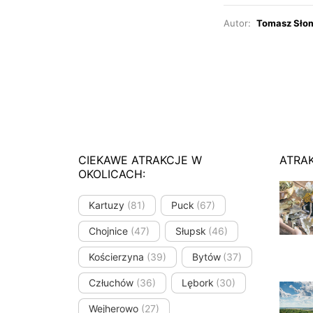
Autor:
Tomasz Sło
CIEKAWE ATRAKCJE W
ATRA
OKOLICACH:
Kartuzy
(81)
Puck
(67)
Chojnice
(47)
Słupsk
(46)
Kościerzyna
(39)
Bytów
(37)
Człuchów
(36)
Lębork
(30)
Wejherowo
(27)