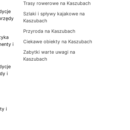
Trasy rowerowe na Kaszubach
dycje
Szlaki i spływy kajakowe na
brzędy
Kaszubach
Przyroda na Kaszubach
zyka
Ciekawe obiekty na Kaszubach
menty i
Zabytki warte uwagi na
Kaszubach
dycje
dy i
ty i