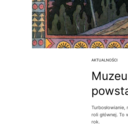
AKTUALNOŚCI
Muzeum
powst
Turbosłowianie, 
roli głównej. T
rok.