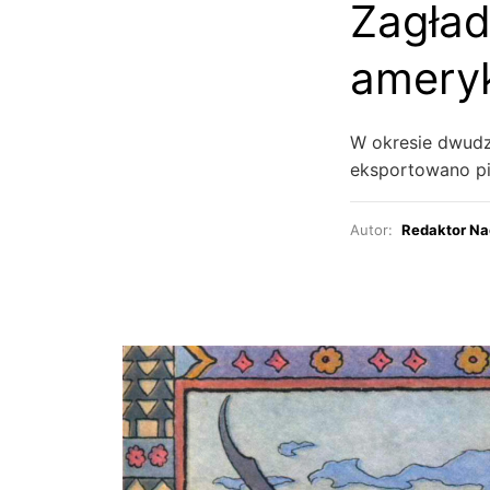
Zagład
ameryk
W okresie dwudz
eksportowano pi
Autor:
Redaktor Na