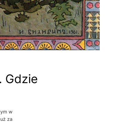
. Gdzie
rzym w
już za