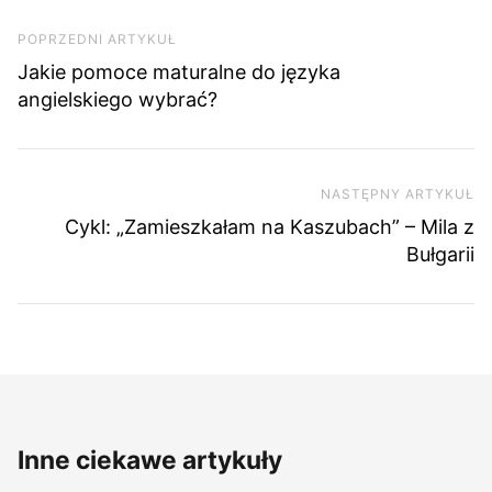
Nawigacja wpisu
Poprzedni artykuł
POPRZEDNI ARTYKUŁ
Jakie pomoce maturalne do języka
angielskiego wybrać?
NASTĘPNY ARTYKUŁ
Na
Cykl: „Zamieszkałam na Kaszubach” – Mila z
Bułgarii
Inne ciekawe artykuły