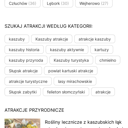
Człuchów
(36)
Lębork
(30)
Wejherowo
(27)
SZUKAJ ATRAKCJI WEDŁUG KATEGORII:
kaszuby
Kaszuby atrakcje
atrakcje kaszuby
kaszuby historia
kaszuby aktywnie
kartuzy
kaszuby przyroda
Kaszuby turystyka
chmielno
Słupsk atrakcje
powiat kartuski atrakcje
atrakcje turystyczne
lasy mirachowskie
Słupsk zabytki
felieton słomczyński
atrakcje
ATRAKCJE PRZYRODNICZE
Rośliny lecznicze z kaszubskich łąk