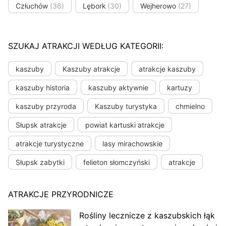
Człuchów
(36)
Lębork
(30)
Wejherowo
(27)
SZUKAJ ATRAKCJI WEDŁUG KATEGORII:
kaszuby
Kaszuby atrakcje
atrakcje kaszuby
kaszuby historia
kaszuby aktywnie
kartuzy
kaszuby przyroda
Kaszuby turystyka
chmielno
Słupsk atrakcje
powiat kartuski atrakcje
atrakcje turystyczne
lasy mirachowskie
Słupsk zabytki
felieton słomczyński
atrakcje
ATRAKCJE PRZYRODNICZE
Rośliny lecznicze z kaszubskich łąk