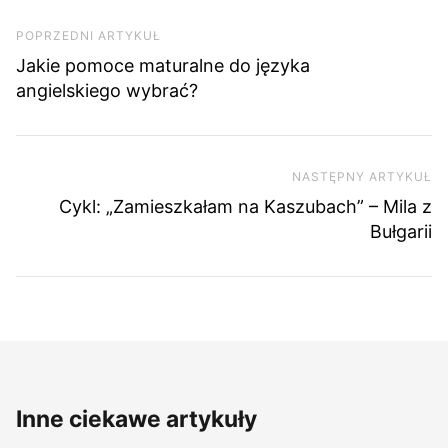
Nawigacja wpisu
Poprzedni artykuł
POPRZEDNI ARTYKUŁ
Jakie pomoce maturalne do języka
angielskiego wybrać?
NASTĘPNY ARTYKUŁ
Na
Cykl: „Zamieszkałam na Kaszubach” – Mila z
Bułgarii
Inne ciekawe artykuły