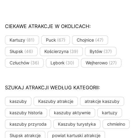
CIEKAWE ATRAKCJE W OKOLICACH:
Kartuzy
(81)
Puck
(67)
Chojnice
(47)
Słupsk
(46)
Kościerzyna
(39)
Bytów
(37)
Człuchów
(36)
Lębork
(30)
Wejherowo
(27)
SZUKAJ ATRAKCJI WEDŁUG KATEGORII:
kaszuby
Kaszuby atrakcje
atrakcje kaszuby
kaszuby historia
kaszuby aktywnie
kartuzy
kaszuby przyroda
Kaszuby turystyka
chmielno
Słupsk atrakcje
powiat kartuski atrakcje