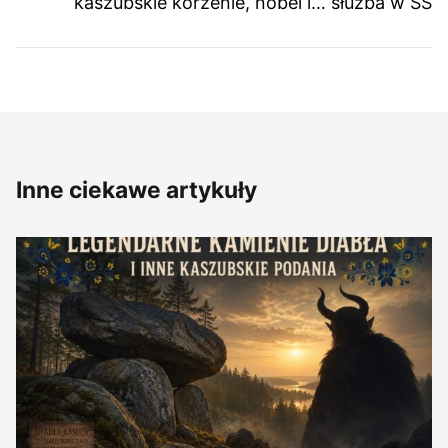
kaszubskie korzenie, nobel i… służba w SS
Inne ciekawe artykuły