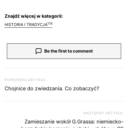
Znajdź więcej w kategorii:
178
HISTORIA I TRADYCJA
Be the first to comment
Nawigacja wpisu
Poprzedni artykuł
POPRZEDNI ARTYKUŁ
Chojnice do zwiedzania. Co zobaczyć?
NASTĘPNY ARTYKUŁ
Na
Zamieszanie wokół G.Grassa: niemiecko-