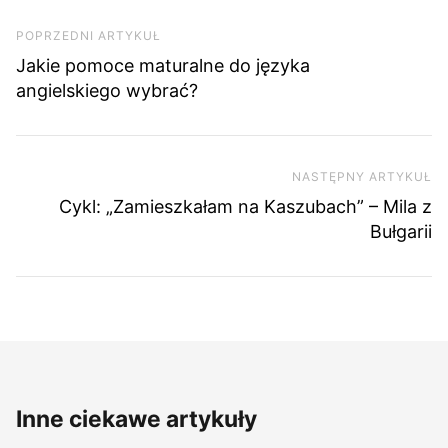
Nawigacja wpisu
Poprzedni artykuł
POPRZEDNI ARTYKUŁ
Jakie pomoce maturalne do języka
angielskiego wybrać?
NASTĘPNY ARTYKUŁ
Na
Cykl: „Zamieszkałam na Kaszubach” – Mila z
Bułgarii
Inne ciekawe artykuły