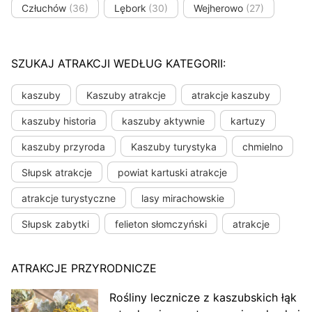
Człuchów
(36)
Lębork
(30)
Wejherowo
(27)
SZUKAJ ATRAKCJI WEDŁUG KATEGORII:
kaszuby
Kaszuby atrakcje
atrakcje kaszuby
kaszuby historia
kaszuby aktywnie
kartuzy
kaszuby przyroda
Kaszuby turystyka
chmielno
Słupsk atrakcje
powiat kartuski atrakcje
atrakcje turystyczne
lasy mirachowskie
Słupsk zabytki
felieton słomczyński
atrakcje
ATRAKCJE PRZYRODNICZE
Rośliny lecznicze z kaszubskich łąk