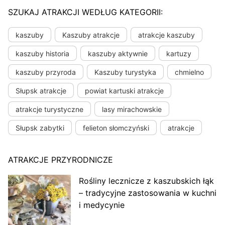
SZUKAJ ATRAKCJI WEDŁUG KATEGORII:
kaszuby
Kaszuby atrakcje
atrakcje kaszuby
kaszuby historia
kaszuby aktywnie
kartuzy
kaszuby przyroda
Kaszuby turystyka
chmielno
Słupsk atrakcje
powiat kartuski atrakcje
atrakcje turystyczne
lasy mirachowskie
Słupsk zabytki
felieton słomczyński
atrakcje
ATRAKCJE PRZYRODNICZE
Rośliny lecznicze z kaszubskich łąk
– tradycyjne zastosowania w kuchni
i medycynie