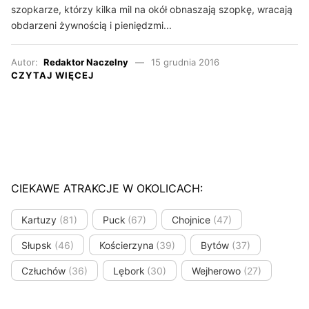
szopkarze, którzy kilka mil na okół obnaszają szopkę, wracają
obdarzeni żywnością i pieniędzmi...
Autor:
Redaktor Naczelny
15 grudnia 2016
CZYTAJ WIĘCEJ
CIEKAWE ATRAKCJE W OKOLICACH:
Kartuzy
(81)
Puck
(67)
Chojnice
(47)
Słupsk
(46)
Kościerzyna
(39)
Bytów
(37)
Człuchów
(36)
Lębork
(30)
Wejherowo
(27)