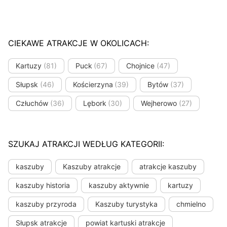
CIEKAWE ATRAKCJE W OKOLICACH:
Kartuzy
(81)
Puck
(67)
Chojnice
(47)
Słupsk
(46)
Kościerzyna
(39)
Bytów
(37)
Człuchów
(36)
Lębork
(30)
Wejherowo
(27)
SZUKAJ ATRAKCJI WEDŁUG KATEGORII:
kaszuby
Kaszuby atrakcje
atrakcje kaszuby
kaszuby historia
kaszuby aktywnie
kartuzy
kaszuby przyroda
Kaszuby turystyka
chmielno
Słupsk atrakcje
powiat kartuski atrakcje