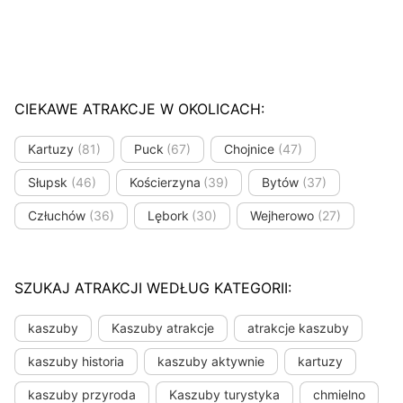
CIEKAWE ATRAKCJE W OKOLICACH:
Kartuzy
(81)
Puck
(67)
Chojnice
(47)
Słupsk
(46)
Kościerzyna
(39)
Bytów
(37)
Człuchów
(36)
Lębork
(30)
Wejherowo
(27)
SZUKAJ ATRAKCJI WEDŁUG KATEGORII:
kaszuby
Kaszuby atrakcje
atrakcje kaszuby
kaszuby historia
kaszuby aktywnie
kartuzy
kaszuby przyroda
Kaszuby turystyka
chmielno