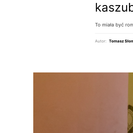
kaszub
To miała być rom
Autor:
Tomasz Sło