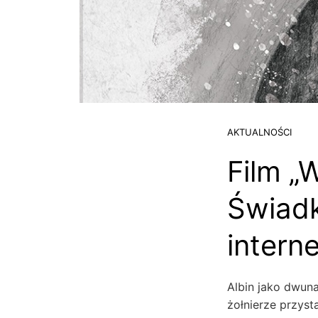
AKTUALNOŚCI
Film „
Świadk
intern
Albin jako dwuna
żołnierze przysta