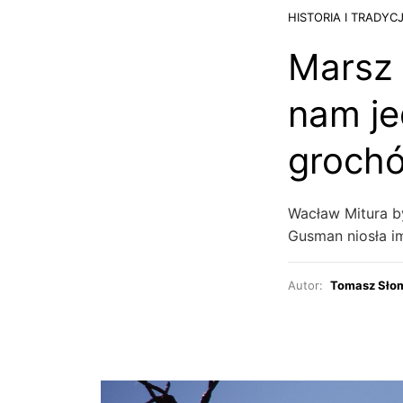
HISTORIA I TRADYC
Marsz 
nam je
grochó
Wacław Mitura by
Gusman niosła 
Autor:
Tomasz Sło