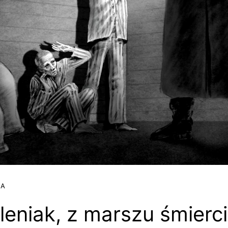
JA
leniak, z marszu śmierc