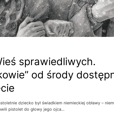
Wieś sprawiedliwych.
owie” od środy dostęp
ecie
stoletnie dziecko był świadkiem niemieckiej obławy – nie
wili pistolet do głowy jego ojca...