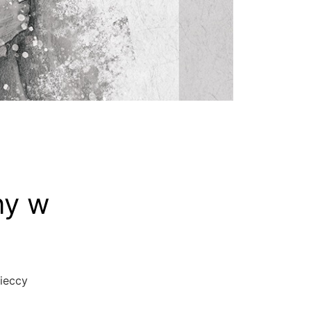
ny w
mieccy