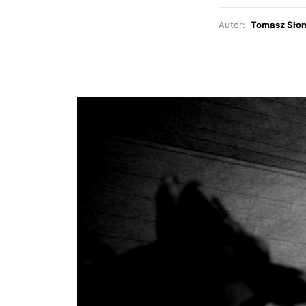
Autor:
Tomasz Sło