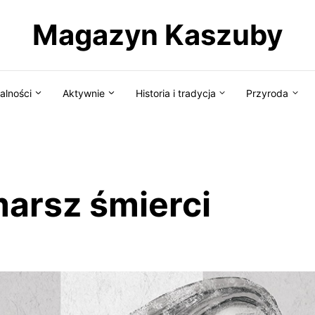
Magazyn Kaszuby
alności
Aktywnie
Historia i tradycja
Przyroda
arsz śmierci