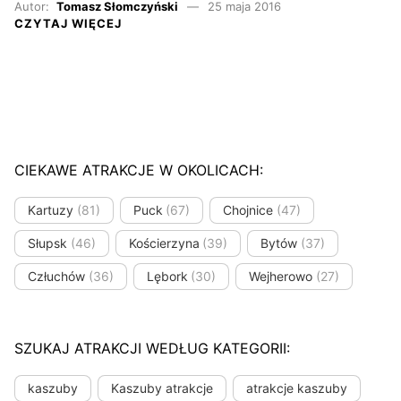
Autor:
Tomasz Słomczyński
25 maja 2016
CZYTAJ WIĘCEJ
CIEKAWE ATRAKCJE W OKOLICACH:
Kartuzy
(81)
Puck
(67)
Chojnice
(47)
Słupsk
(46)
Kościerzyna
(39)
Bytów
(37)
Człuchów
(36)
Lębork
(30)
Wejherowo
(27)
SZUKAJ ATRAKCJI WEDŁUG KATEGORII:
kaszuby
Kaszuby atrakcje
atrakcje kaszuby