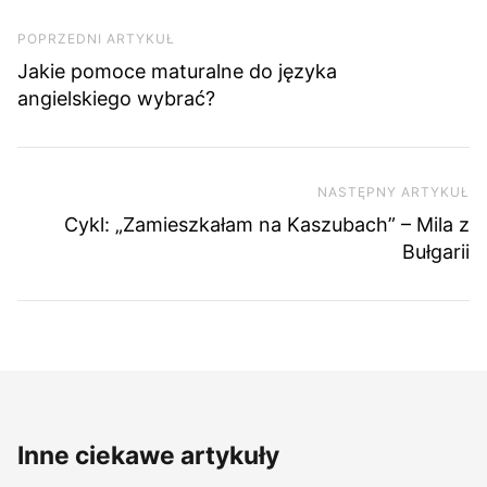
Nawigacja wpisu
Poprzedni artykuł
POPRZEDNI ARTYKUŁ
Jakie pomoce maturalne do języka
angielskiego wybrać?
NASTĘPNY ARTYKUŁ
Na
Cykl: „Zamieszkałam na Kaszubach” – Mila z
Bułgarii
Inne ciekawe artykuły