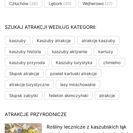
Człuchów
(36)
Lębork
(30)
Wejherowo
(27)
SZUKAJ ATRAKCJI WEDŁUG KATEGORII:
kaszuby
Kaszuby atrakcje
atrakcje kaszuby
kaszuby historia
kaszuby aktywnie
kartuzy
kaszuby przyroda
Kaszuby turystyka
chmielno
Słupsk atrakcje
powiat kartuski atrakcje
atrakcje turystyczne
lasy mirachowskie
Słupsk zabytki
felieton słomczyński
atrakcje
ATRAKCJE PRZYRODNICZE
Rośliny lecznicze z kaszubskich łąk