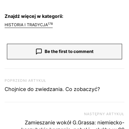
Znajdź więcej w kategorii:
178
HISTORIA I TRADYCJA
Be the first to comment
Nawigacja wpisu
Poprzedni artykuł
POPRZEDNI ARTYKUŁ
Chojnice do zwiedzania. Co zobaczyć?
NASTĘPNY ARTYKUŁ
Na
Zamieszanie wokół G.Grassa: niemiecko-