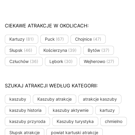
CIEKAWE ATRAKCJE W OKOLICACH:
Kartuzy
(81)
Puck
(67)
Chojnice
(47)
Słupsk
(46)
Kościerzyna
(39)
Bytów
(37)
Człuchów
(36)
Lębork
(30)
Wejherowo
(27)
SZUKAJ ATRAKCJI WEDŁUG KATEGORII:
kaszuby
Kaszuby atrakcje
atrakcje kaszuby
kaszuby historia
kaszuby aktywnie
kartuzy
kaszuby przyroda
Kaszuby turystyka
chmielno
Słupsk atrakcje
powiat kartuski atrakcje