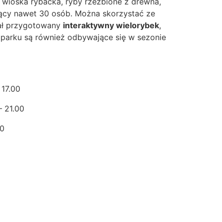
, wioska rybacka, ryby rzeźbione z drewna,
cy nawet 30 osób. Można skorzystać ze
tał przygotowany
interaktywny wielorybek
,
parku są również odbywające się w sezonie
 17.00
– 21.00
00