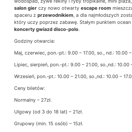
wodospad, żywe rekiny i ryby tropikalne, mini plaża
salon gier
czy nowo otwarty
escape room
mieszczą
spaceru z
przewodnikiem
, a dla najmłodszych zos
który uczy poprzez zabawę. Stałym punktem ocean 
koncerty gwiazd disco-polo
.
Godziny otwarcia:
Maj, czerwiec, pon.-pt.: 9.00 – 17.00, so., nd.: 10.00 –
Lipiec, sierpień, pon.-pt.: 9.00 – 21.00, so.,nd.: 10.00 
Wrzesień, pon.-pt.: 10.00 – 21.00, so.,nd.: 10.00 – 17.
Ceny biletów:
Normalny – 27zł.
Ulgowy (od 3 do 18 lat) – 21zł.
Grupowy (min. 15 osób) – 15zł.