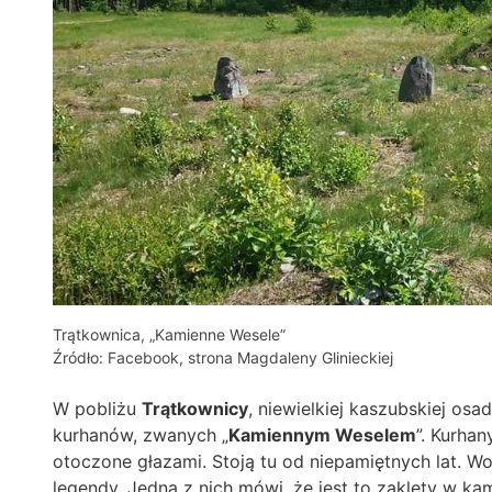
Trątkownica, „Kamienne Wesele”
Źródło: Facebook, strona Magdaleny Glinieckiej
W pobliżu
Trątkownicy
, niewielkiej kaszubskiej osa
kurhanów, zwanych „
Kamiennym Weselem
”. Kurha
otoczone głazami. Stoją tu od niepamiętnych lat. Wo
legendy. Jedna z nich mówi, że jest to zaklęty w ka