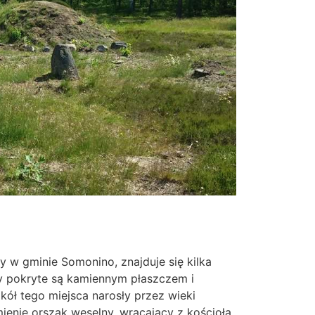
dy w gminie Somonino, znajduje się kilka
ny pokryte są kamiennym płaszczem i
kół tego miejsca narosły przez wieki
mienie orszak weselny, wracający z kościoła.