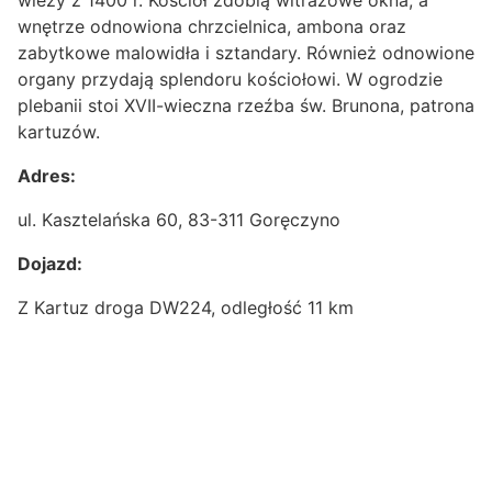
wieży z 1400 r. Kościół zdobią witrażowe okna, a
wnętrze odnowiona chrzcielnica, ambona oraz
zabytkowe malowidła i sztandary. Również odnowione
organy przydają splendoru kościołowi. W ogrodzie
plebanii stoi XVII-wieczna rzeźba św. Brunona, patrona
kartuzów.
Adres:
ul. Kasztelańska 60, 83-311 Goręczyno
Dojazd:
Z Kartuz droga DW224, odległość 11 km