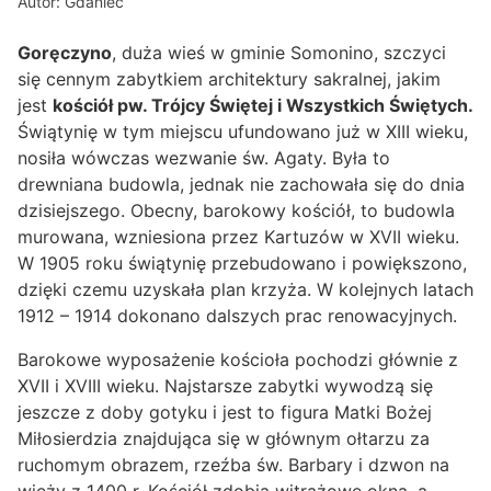
Autor: Gdaniec
Goręczyno
, duża wieś w gminie Somonino, szczyci
się cennym zabytkiem architektury sakralnej, jakim
jest
kościół pw. Trójcy Świętej i Wszystkich Świętych.
Świątynię w tym miejscu ufundowano już w XIII wieku,
nosiła wówczas wezwanie św. Agaty. Była to
drewniana budowla, jednak nie zachowała się do dnia
dzisiejszego. Obecny, barokowy kościół, to budowla
murowana, wzniesiona przez Kartuzów w XVII wieku.
W 1905 roku świątynię przebudowano i powiększono,
dzięki czemu uzyskała plan krzyża. W kolejnych latach
1912 – 1914 dokonano dalszych prac renowacyjnych.
Barokowe wyposażenie kościoła pochodzi głównie z
XVII i XVIII wieku. Najstarsze zabytki wywodzą się
jeszcze z doby gotyku i jest to figura Matki Bożej
Miłosierdzia znajdująca się w głównym ołtarzu za
ruchomym obrazem, rzeźba św. Barbary i dzwon na